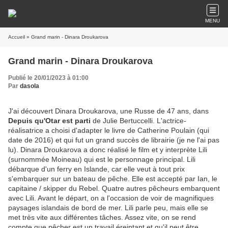
MENU
Accueil
» Grand marin - Dinara Droukarova
Grand marin - Dinara Droukarova
Publié le 20/01/2023 à 01:00
Par
dasola
J'ai découvert Dinara Droukarova, une Russe de 47 ans, dans
Depuis qu'Otar est parti
de Julie Bertuccelli. L'actrice-
réalisatrice a choisi d'adapter le livre de Catherine Poulain (qui
date de 2016) et qui fut un grand succès de librairie (je ne l'ai pas
lu). Dinara Droukarova a donc réalisé le film et y interprète Lili
(surnommée Moineau) qui est le personnage principal. Lili
débarque d'un ferry en Islande, car elle veut à tout prix
s'embarquer sur un bateau de pêche. Elle est accepté par Ian, le
capitaine / skipper du Rebel. Quatre autres pêcheurs embarquent
avec Lili. Avant le départ, on a l'occasion de voir de magnifiques
paysages islandais de bord de mer. Lili parle peu, mais elle se
met très vite aux différentes tâches. Assez vite, on se rend
compte que pêcher est un travail éreintant et qu'il peut être