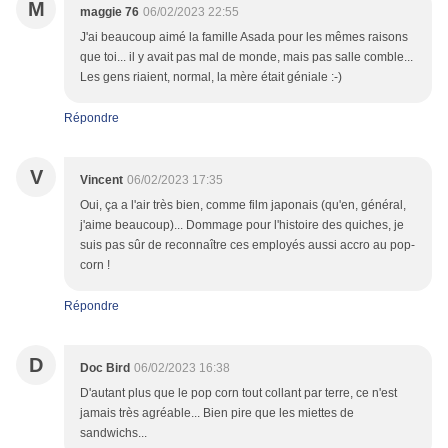
M
maggie 76
06/02/2023 22:55
J'ai beaucoup aimé la famille Asada pour les mêmes raisons
que toi... il y avait pas mal de monde, mais pas salle comble...
Les gens riaient, normal, la mère était géniale :-)
Répondre
V
Vincent
06/02/2023 17:35
Oui, ça a l'air très bien, comme film japonais (qu'en, général,
j'aime beaucoup)... Dommage pour l'histoire des quiches, je
suis pas sûr de reconnaître ces employés aussi accro au pop-
corn !
Répondre
D
Doc Bird
06/02/2023 16:38
D'autant plus que le pop corn tout collant par terre, ce n'est
jamais très agréable... Bien pire que les miettes de
sandwichs...