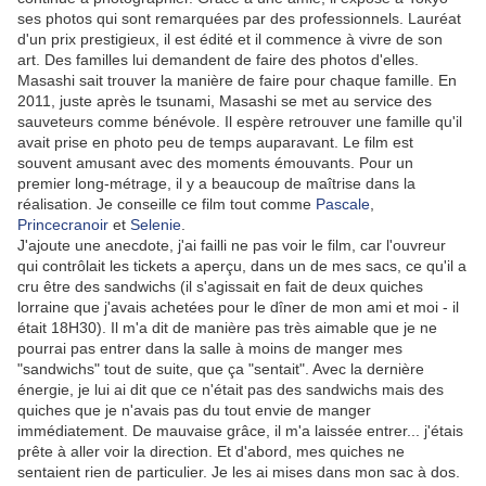
ses photos qui sont remarquées par des professionnels. Lauréat
d'un prix prestigieux, il est édité et il commence à vivre de son
art. Des familles lui demandent de faire des photos d'elles.
Masashi sait trouver la manière de faire pour chaque famille. En
2011, juste après le tsunami, Masashi se met au service des
sauveteurs comme bénévole. Il espère retrouver une famille qu'il
avait prise en photo peu de temps auparavant. Le film est
souvent amusant avec des moments émouvants. Pour un
premier long-métrage, il y a beaucoup de maîtrise dans la
réalisation. Je conseille ce film tout comme
Pascale
,
Princecranoir
et
Selenie
.
J'ajoute une anecdote, j'ai failli ne pas voir le film, car l'ouvreur
qui contrôlait les tickets a aperçu, dans un de mes sacs, ce qu'il a
cru être des sandwichs (il s'agissait en fait de deux quiches
lorraine que j'avais achetées pour le dîner de mon ami et moi - il
était 18H30). Il m'a dit de manière pas très aimable que je ne
pourrai pas entrer dans la salle à moins de manger mes
"sandwichs" tout de suite, que ça "sentait". Avec la dernière
énergie, je lui ai dit que ce n'était pas des sandwichs mais des
quiches que je n'avais pas du tout envie de manger
immédiatement. De mauvaise grâce, il m'a laissée entrer... j'étais
prête à aller voir la direction. Et d'abord, mes quiches ne
sentaient rien de particulier. Je les ai mises dans mon sac à dos.