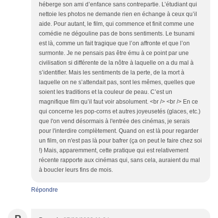
héberge son ami d’enfance sans contrepartie. L’étudiant qui
nettoie les photos ne demande rien en échange à ceux qu’il
aide. Pour autant, le film, qui commence et finit comme une
comédie ne dégouline pas de bons sentiments. Le tsunami
est là, comme un fait tragique que l’on affronte et que l’on
surmonte. Je ne pensais pas être ému à ce point par une
civilisation si différente de la nôtre à laquelle on a du mal à
s’identifier. Mais les sentiments de la perte, de la mort à
laquelle on ne s’attendait pas, sont les mêmes, quelles que
soient les traditions et la couleur de peau. C’est un
magnifique film qu’il faut voir absolument. <br /> <br /> En ce
qui concerne les pop-corns et autres joyeusetés (glaces, etc.)
que l'on vend désormais à l'entrée des cinémas, je serais
pour l'interdire complètement. Quand on est là pour regarder
un film, on n'est pas là pour bafrer (ça on peut le faire chez soi
!) Mais, apparemment, cette pratique qui est relativement
récente rapporte aux cinémas qui, sans cela, auraient du mal
à boucler leurs fins de mois.
Répondre