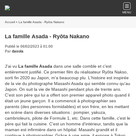
MENU
Accueil
» La famille Asada - Ryōta Nakano
La famille Asada - Ryōta Nakano
Publié le 06/02/2023 à 01:00
Par
dasola
J'ai vu
La famille Asada
dans une salle comble et c'est
entièrement justifié. Ce premier film du réalisateur Ryôta Nakso,
sorti fin 2020 au Japon, m'a beaucoup plu. L'histoire est inspirée
de la vie du photographe Masashi Asada qui semble connu qu'au
Japon. On suit la vie de Masashi pendant plus de trente ans.
C'est son père qui lui a offert son premier appareil photo quand il
était un jeune garçon. Il a commencé à photographier ses
parents (des personnes formidables) et son frère, en les mettant
en scène dans diverses situations : pompier, yakuza,
cambrioleurs, pilote de Formule 1, etc. Dans cette famille, c'est le
père qui fait la cuisine. C'est un homme d'intérieur, tandis que la
maman est infirmière dans un hôpital. Masashi grandit et il
continue à photographier. Grâce à une amie, il expose à Tokyo