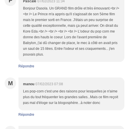
P
Pascale
07/02/2023 11:34
Bonjour Dasola. Un GRAND film drôle et très émouvant.<br />
<br /> Le Prince m'a appris qu'il s'agissait de son 5ème film
mais le premier sorti en France. J'étais un peu surprise de
cette qualité exceptionnelle, mais ça peut arriver. On dirait du
Kore Eda.<br /> <br /> <br /> <br /> L'odeur du pop corn me
donne des hauts le coeur. Lors de l'avant première de
Babylon, j'ai dû changer de place, le mec à côté en avait pris
un saut de 15 litres. Entre l'odeur et ses craquements... j'en
pouvais plus.
Répondre
M
manou
07/02/2023 07:08
Les pop-corn c'est une des raisons pour lesquelles je n'aime
plus du tout fréquenter les grandes salles...Mais ce film reçoit
pas mal d'éloge sur la blogosphère...à noter donc
Répondre