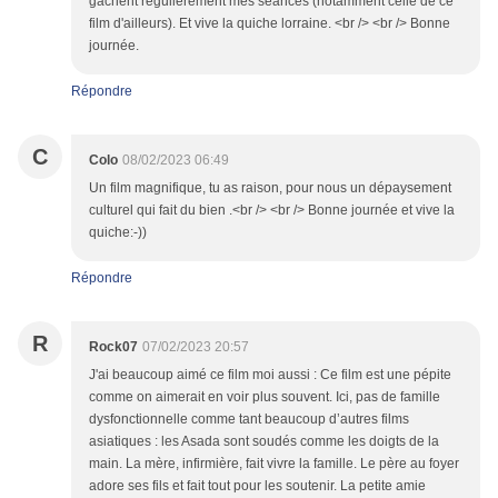
gâchent régulièrement mes séances (notamment celle de ce
film d'ailleurs). Et vive la quiche lorraine. <br /> <br /> Bonne
journée.
Répondre
C
Colo
08/02/2023 06:49
Un film magnifique, tu as raison, pour nous un dépaysement
culturel qui fait du bien .<br /> <br /> Bonne journée et vive la
quiche:-))
Répondre
R
Rock07
07/02/2023 20:57
J'ai beaucoup aimé ce film moi aussi : Ce film est une pépite
comme on aimerait en voir plus souvent. Ici, pas de famille
dysfonctionnelle comme tant beaucoup d’autres films
asiatiques : les Asada sont soudés comme les doigts de la
main. La mère, infirmière, fait vivre la famille. Le père au foyer
adore ses fils et fait tout pour les soutenir. La petite amie