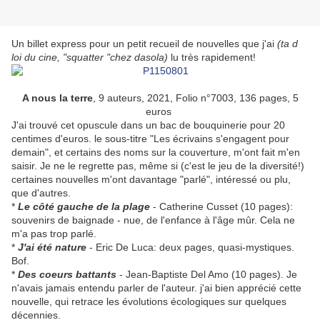
Un billet express pour un petit recueil de nouvelles que j'ai
(ta d
loi du cine, "squatter "chez dasola)
lu très rapidement!
A nous la terre
, 9 auteurs, 2021, Folio n°7003, 136 pages, 5
euros
J'ai trouvé cet opuscule dans un bac de bouquinerie pour 20
centimes d'euros. le sous-titre "Les écrivains s'engagent pour
demain", et certains des noms sur la couverture, m'ont fait m'en
saisir. Je ne le regrette pas, même si (c'est le jeu de la diversité!)
certaines nouvelles m'ont davantage "parlé", intéressé ou plu,
que d'autres.
*
Le côté gauche de la plage
- Catherine Cusset (10 pages):
souvenirs de baignade - nue, de l'enfance à l'âge mûr. Cela ne
m'a pas trop parlé.
*
J'ai été nature
- Eric De Luca: deux pages, quasi-mystiques.
Bof.
*
Des coeurs battants
- Jean-Baptiste Del Amo (10 pages). Je
n'avais jamais entendu parler de l'auteur. j'ai bien apprécié cette
nouvelle, qui retrace les évolutions écologiques sur quelques
décennies.