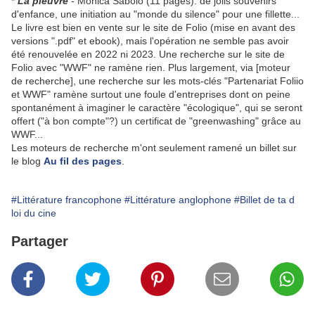
*
La pieuvre
- Monica Sabolo (11 pages): de jolis souvenirs
d'enfance, une initiation au "monde du silence" pour une fillette...
Le livre est bien en vente sur le site de Folio (mise en avant des
versions ".pdf" et ebook), mais l'opération ne semble pas avoir
été renouvelée en 2022 ni 2023. Une recherche sur le site de
Folio avec "WWF" ne ramène rien. Plus largement, via [moteur
de recherche], une recherche sur les mots-clés "Partenariat Foliio
et WWF" ramène surtout une foule d'entreprises dont on peine
spontanément à imaginer le caractère "écologique", qui se seront
offert ("à bon compte"?) un certificat de "greenwashing" grâce au
WWF...
Les moteurs de recherche m'ont seulement ramené un billet sur
le blog
Au fil des pages
.
#Littérature francophone
#Littérature anglophone
#Billet de ta d
loi du cine
Partager