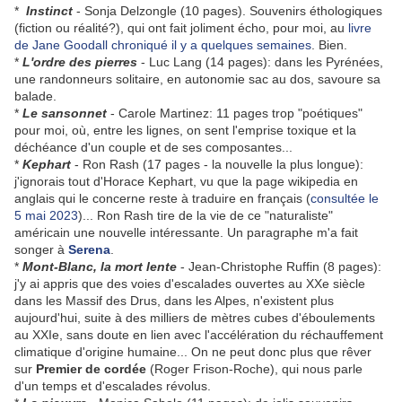
*
Instinct
- Sonja Delzongle (10 pages). Souvenirs éthologiques
(fiction ou réalité?), qui ont fait joliment écho, pour moi, au
livre
de Jane Goodall chroniqué il y a quelques semaines
. Bien.
*
L'ordre des pierres
- Luc Lang (14 pages): dans les Pyrénées,
une randonneurs solitaire, en autonomie sac au dos, savoure sa
balade.
*
Le sansonnet
- Carole Martinez: 11 pages trop "poétiques"
pour moi, où, entre les lignes, on sent l'emprise toxique et la
déchéance d'un couple et de ses composantes...
*
Kephart
- Ron Rash (17 pages - la nouvelle la plus longue):
j'ignorais tout d'Horace Kephart, vu que la page wikipedia en
anglais qui le concerne reste à traduire en français (
consultée le
5 mai 2023
)... Ron Rash tire de la vie de ce "naturaliste"
américain une nouvelle intéressante. Un paragraphe m'a fait
songer à
Serena
.
*
Mont-Blanc, la mort lente
- Jean-Christophe Ruffin (8 pages):
j'y ai appris que des voies d'escalades ouvertes au XXe siècle
dans les Massif des Drus, dans les Alpes, n'existent plus
aujourd'hui, suite à des milliers de mètres cubes d'éboulements
au XXIe, sans doute en lien avec l'accélération du réchauffement
climatique d'origine humaine... On ne peut donc plus que rêver
sur
Premier de cordée
(Roger Frison-Roche), qui nous parle
d'un temps et d'escalades révolus.