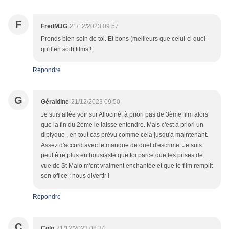
F
FredMJG
21/12/2023 09:57
Prends bien soin de toi. Et bons (meilleurs que celui-ci quoi
qu'il en soit) films !
Répondre
G
Géraldine
21/12/2023 09:50
Je suis allée voir sur Allociné, à priori pas de 3ème film alors
que la fin du 2ème le laisse entendre. Mais c'est à priori un
diptyque , en tout cas prévu comme cela jusqu'à maintenant.
Assez d'accord avec le manque de duel d'escrime. Je suis
peut être plus enthousiaste que toi parce que les prises de
vue de St Malo m'ont vraiment enchantée et que le film remplit
son office : nous divertir !
Répondre
C
Colo
21/12/2023 08:34