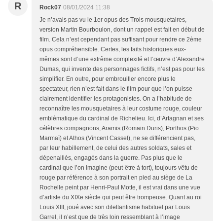
R
Rock07
08/01/2024 11:38
Je n’avais pas vu le 1er opus des Trois mousquetaires,
version Martin Bourboulon, dont un rappel est fait en début de
film. Cela n’est cependant pas suffisant pour rendre ce 2ème
opus compréhensible. Certes, les faits historiques eux-
mêmes sont d’une extrême complexité et l’œuvre d’Alexandre
Dumas, qui invente des personnages fictifs, n’est pas pour les
simplifier. En outre, pour embrouiller encore plus le
spectateur, rien n’est fait dans le film pour que l’on puisse
clairement identifier les protagonistes. On a l’habitude de
reconnaître les mousquetaires à leur costume rouge, couleur
emblématique du cardinal de Richelieu. Ici, d’Artagnan et ses
célèbres compagnons, Aramis (Romain Duris), Porthos (Pio
Marmaï) et Athos (Vincent Cassel), ne se différencient pas,
par leur habillement, de celui des autres soldats, sales et
dépenaillés, engagés dans la guerre. Pas plus que le
cardinal que l’on imagine (peut-être à tort), toujours vêtu de
rouge par référence à son portrait en pied au siège de La
Rochelle peint par Henri-Paul Motte, il est vrai dans une vue
d’artiste du XIXe siècle qui peut être trompeuse. Quant au roi
Louis XIII, joué avec son dilettantisme habituel par Louis
Garrel, il n’est que de très loin ressemblant à l’image