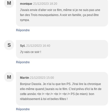
M
monique
21/12/2023 18:20
J'avais envie d'aller voir ce film, même si je ne suis pas une
fan des Trois mousquetaires. A voir en famille, ça peut être
sympa.
Répondre
S
Syl.
21/12/2023 16:40
J'y vais ce soir !
Répondre
M
Martin
21/12/2023 15:00
Bonjour Dasola. Je n'ai lu que ton PS. J'irai lire la chronique
elle-même quand j'aurais vu le film. C'est prévu d'ici la fin de
cette année.<br /> <br /> <br /> <br /> PS (le mien): bon
rétablissement à toi et belles fêtes !
Répondre