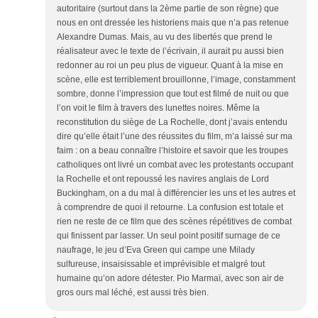
autoritaire (surtout dans la 2ème partie de son règne) que
nous en ont dressée les historiens mais que n’a pas retenue
Alexandre Dumas. Mais, au vu des libertés que prend le
réalisateur avec le texte de l’écrivain, il aurait pu aussi bien
redonner au roi un peu plus de vigueur. Quant à la mise en
scène, elle est terriblement brouillonne, l’image, constamment
sombre, donne l’impression que tout est filmé de nuit ou que
l’on voit le film à travers des lunettes noires. Même la
reconstitution du siège de La Rochelle, dont j’avais entendu
dire qu’elle était l’une des réussites du film, m’a laissé sur ma
faim : on a beau connaître l’histoire et savoir que les troupes
catholiques ont livré un combat avec les protestants occupant
la Rochelle et ont repoussé les navires anglais de Lord
Buckingham, on a du mal à différencier les uns et les autres et
à comprendre de quoi il retourne. La confusion est totale et
rien ne reste de ce film que des scènes répétitives de combat
qui finissent par lasser. Un seul point positif surnage de ce
naufrage, le jeu d’Eva Green qui campe une Milady
sulfureuse, insaisissable et imprévisible et malgré tout
humaine qu’on adore détester. Pio Marmaï, avec son air de
gros ours mal léché, est aussi très bien.