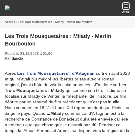
MENU
Accueil
» Les Trois Mousquetaires : Milady - Martin Bourboulon
Les Trois Mousquetaires : Milady - Martin
Bourboulon
Publié le 21/12/2023 à 01:00
Par
dasola
Après
Les Trois Mousquetaires : d'Artagnan
sorti en avril 2023
et qui m'avait plu malgré les libertés prises avec le roman
original, j'avais hâte de voir la suite annoncée. J''ai donc vu
Les
Trois Mousquetaires : Milady
qui comme son titre l'indique se
focalise sur Milady de Winter, la "méchante" de l'histoire. Le film
débute par un résumé du film précédent qui n'est pas inutile.
Nous sommes en 1627 et Louis XIII règne pendant que Richelieu
dirige le pays. Quand
...Milady
commence, d'Artagnan est à la
recherche de Constance de Bonacieux qui a été enlevée car elle
a entendu quelque chose qu'elle n'aurait pas dû. Pendant ce
temps-là, Athos, Porthos et Aramis se dirigent vers la région de la