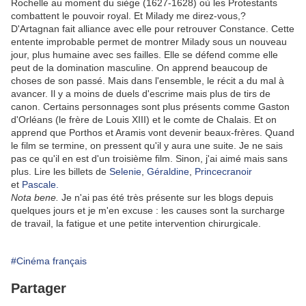
Rochelle au moment du siège (1627-1628) où les Protestants
combattent le pouvoir royal. Et Milady me direz-vous,?
D'Artagnan fait alliance avec elle pour retrouver Constance. Cette
entente improbable permet de montrer Milady sous un nouveau
jour, plus humaine avec ses failles. Elle se défend comme elle
peut de la domination masculine. On apprend beaucoup de
choses de son passé. Mais dans l'ensemble, le récit a du mal à
avancer. Il y a moins de duels d'escrime mais plus de tirs de
canon. Certains personnages sont plus présents comme Gaston
d'Orléans (le frère de Louis XIII) et le comte de Chalais. Et on
apprend que Porthos et Aramis vont devenir beaux-frères. Quand
le film se termine, on pressent qu'il y aura une suite. Je ne sais
pas ce qu'il en est d'un troisième film. Sinon, j'ai aimé mais sans
plus. Lire les billets de
Selenie
,
Géraldine
,
Princecranoir
et
Pascale.
Nota bene.
Je n'ai pas été très présente sur les blogs depuis
quelques jours et je m'en excuse : les causes sont la surcharge
de travail, la fatigue et une petite intervention chirurgicale.
#Cinéma français
Partager