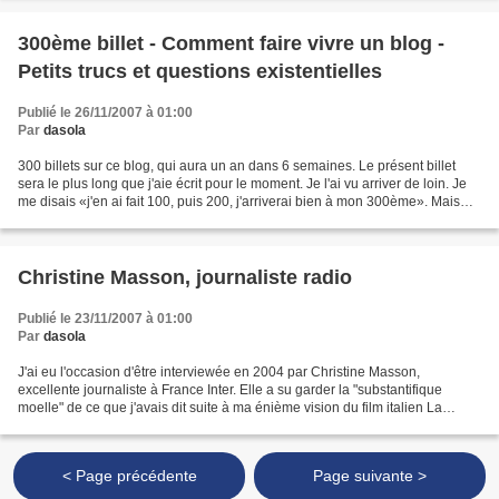
300ème billet - Comment faire vivre un blog -
Petits trucs et questions existentielles
Publié le 26/11/2007 à 01:00
Par
dasola
300 billets sur ce blog, qui aura un an dans 6 semaines. Le présent billet
sera le plus long que j'aie écrit pour le moment. Je l'ai vu arriver de loin. Je
me disais «j'en ai fait 100, puis 200, j'arriverai bien à mon 300ème». Mais
qu'est-ce que j'ai...
Christine Masson, journaliste radio
Publié le 23/11/2007 à 01:00
Par
dasola
J'ai eu l'occasion d'être interviewée en 2004 par Christine Masson,
excellente journaliste à France Inter. Elle a su garder la "substantifique
moelle" de ce que j'avais dit suite à ma énième vision du film italien La
Meglio Giovientù (Nos meilleures années)...
< Page précédente
Page suivante >