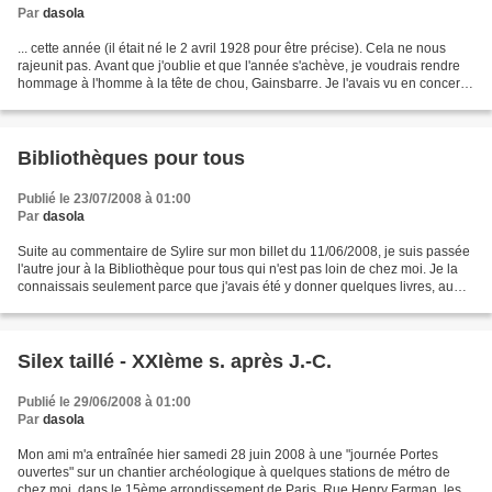
Par
dasola
... cette année (il était né le 2 avril 1928 pour être précise). Cela ne nous
rajeunit pas. Avant que j'oublie et que l'année s'achève, je voudrais rendre
hommage à l'homme à la tête de chou, Gainsbarre. Je l'avais vu en concert
au Casino de Paris peu...
Bibliothèques pour tous
Publié le 23/07/2008 à 01:00
Par
dasola
Suite au commentaire de Sylire sur mon billet du 11/06/2008, je suis passée
l'autre jour à la Bibliothèque pour tous qui n'est pas loin de chez moi. Je la
connaissais seulement parce que j'avais été y donner quelques livres, au
lieu de les revendre chez...
Silex taillé - XXIème s. après J.-C.
Publié le 29/06/2008 à 01:00
Par
dasola
Mon ami m'a entraînée hier samedi 28 juin 2008 à une "journée Portes
ouvertes" sur un chantier archéologique à quelques stations de métro de
chez moi, dans le 15ème arrondissement de Paris. Rue Henry Farman, les