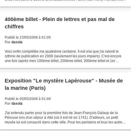
archéologues de l'INRAP, intervenant en...
400ème billet - Plein de lettres et pas mal de
chiffres
Publié le 23/05/2008 à 01:00
Par
dasola
Voici enfin complétée ma quatrième centaine. Il est vrai que j'ai ralenti le
rythme de publication en 2008 (seulement les jours impairs). C'est encore
une fois (après mes 100ème billet, 200ème billet, 300ème billet et 1er
anniversaire) l'occasion d'un...
Exposition "Le mystère Lapérouse" - Musée de
la marine (Paris)
Publié le 05/05/2008 à 01:00
Par
dasola
J'ai entendu parler pour la première fois de Jean-François Galaup de la
Pérouse lors d'un séjour à Albi (où il est né en 1741). D'ailleurs, un petit
musée lui est consacré dans cette ville. Pour les parisiens et tous les autres
(si vous passez par Paris),...