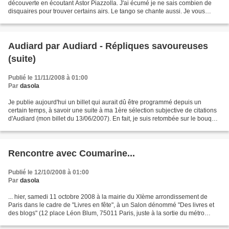
découverte en écoutant Astor Piazzolla. J'ai écumé je ne sais combien de
disquaires pour trouver certains airs. Le tango se chante aussi. Je vous
conseille d'écouter Susanna Rinaldi...
Audiard par Audiard - Répliques savoureuses
(suite)
Publié le 11/11/2008 à 01:00
Par
dasola
Je publie aujourd'hui un billet qui aurait dû être programmé depuis un
certain temps, à savoir une suite à ma 1ère sélection subjective de citations
d'Audiard (mon billet du 13/06/2007). En fait, je suis retombée sur le bouquin
Audiard par Audiard en...
Rencontre avec Coumarine...
Publié le 12/10/2008 à 01:00
Par
dasola
... hier, samedi 11 octobre 2008 à la mairie du XIème arrondissement de
Paris dans le cadre de "Livres en fête", à un Salon dénommé "Des livres et
des blogs" (12 place Léon Blum, 75011 Paris, juste à la sortie du métro
Voltaire [sur la ligne 9]). Cette...