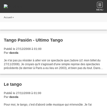
MENU
Accueil
»
Tango Pasión - Ultimo Tango
Publié le 27/12/2008 à 01:00
Par
dasola
Je n'ai pas pu résister à aller voir ce spectacle que j'adore (cf. mon billet du
27/11/2008). Je croyais qu'il s'agissait d'une simple reprise des spectacles
précédents (le dernier à Paris a eu lieu en 2003), et bien pas du tout. Dans
la très belle salle...
Le tango
Publié le 27/11/2008 à 01:00
Par
dasola
Pour moi, le tango, c'est d'abord cette musique qui m'envoûte. Je l'ai