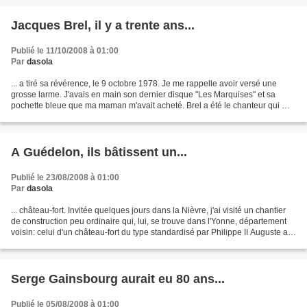
Jacques Brel, il y a trente ans...
Publié le 11/10/2008 à 01:00
Par
dasola
... a tiré sa révérence, le 9 octobre 1978. Je me rappelle avoir versé une
grosse larme. J'avais en main son dernier disque "Les Marquises" et sa
pochette bleue que ma maman m'avait acheté. Brel a été le chanteur qui m'a
marquée pendant toute mon adolescence....
A Guédelon, ils bâtissent un...
Publié le 23/08/2008 à 01:00
Par
dasola
... château-fort. Invitée quelques jours dans la Nièvre, j'ai visité un chantier
de construction peu ordinaire qui, lui, se trouve dans l'Yonne, département
voisin: celui d'un château-fort du type standardisé par Philippe II Auguste au
début du XIIIe...
Serge Gainsbourg aurait eu 80 ans...
Publié le 05/08/2008 à 01:00