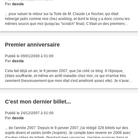
Par
dasola
... pour saluer le retour sur la Toile de M. Claude Le Nocher, qui était
hébergé jadis comme moi chez aceblog, et dont le blog y a donc connu les
mêmes soucis que moi (jusqu'au "scratch" final). C'était un des premiers
blogs avec lesquels j'avais noué...
Premier anniversaire
Publié le 09/01/2008 à 01:00
Par
dasola
Cela fait déjà un an, le 9 janvier 2007, que j'ai créé ce blog. A l'époque,
j'étais souffrante, et même en arrêt maladie chez moi, ce qui m'arrive très
rarement (heureusement que mon état s'est amélioré assez vite). Je n'avais
pas d'idée précise sur les...
C'est mon dernier billet...
Publié le 24/12/2007 à 01:00
Par
dasola
... de l'année 2007. Depuis le 9 janvier 2007, j'ai rédigé 328 billets sur des
sujets divers et variés (enfin j'espère). Je compte bien revenir en 2008 avec
d'autres idées de billets. Pendant mes vacances, j'espère avancer dans mes