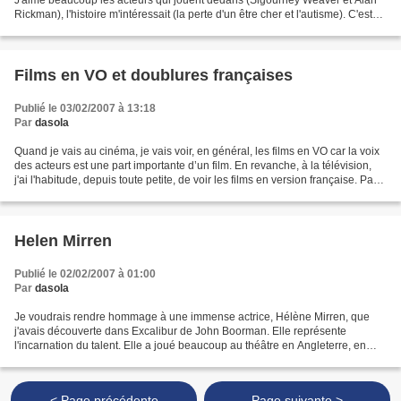
J'aime beaucoup les acteurs qui jouent dedans (Sigourney Weaver et Alan
Rickman), l'histoire m'intéressait (la perte d'un être cher et l'autisme). C'est
pourquoi je suis allée...
Films en VO et doublures françaises
Publié le 03/02/2007 à 13:18
Par
dasola
Quand je vais au cinéma, je vais voir, en général, les films en VO car la voix
des acteurs est une part importante d’un film. En revanche, à la télévision,
j'ai l'habitude, depuis toute petite, de voir les films en version française. Par
exemple, pour...
Helen Mirren
Publié le 02/02/2007 à 01:00
Par
dasola
Je voudrais rendre hommage à une immense actrice, Hélène Mirren, que
j'avais découverte dans Excalibur de John Boorman. Elle représente
l'incarnation du talent. Elle a joué beaucoup au théâtre en Angleterre, en
particulier Shakespeare à la Royal Shakespeare...
< Page précédente
Page suivante >