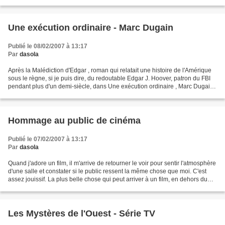
encore. Dieu, que j'ai aimé le...
Une exécution ordinaire - Marc Dugain
Publié le 08/02/2007 à 13:17
Par
dasola
Après la Malédiction d'Edgar , roman qui relatait une histoire de l'Amérique
sous le règne, si je puis dire, du redoutable Edgar J. Hoover, patron du FBI
pendant plus d'un demi-siècle, dans Une exécution ordinaire , Marc Dugain
nous plonge dans l'histoire...
Hommage au public de cinéma
Publié le 07/02/2007 à 13:17
Par
dasola
Quand j'adore un film, il m'arrive de retourner le voir pour sentir l'atmosphère
d'une salle et constater si le public ressent la même chose que moi. C'est
assez jouissif. La plus belle chose qui peut arriver à un film, en dehors du
bouche à oreille,...
Les Mystères de l'Ouest - Série TV