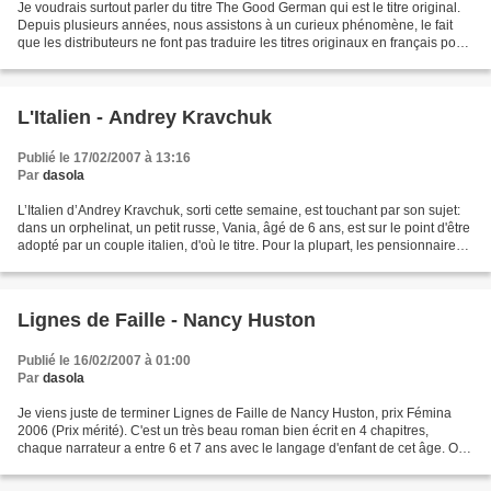
Je voudrais surtout parler du titre The Good German qui est le titre original.
Depuis plusieurs années, nous assistons à un curieux phénomène, le fait
que les distributeurs ne font pas traduire les titres originaux en français pour
certains films sans...
L'Italien - Andrey Kravchuk
Publié le 17/02/2007 à 13:16
Par
dasola
L’Italien d’Andrey Kravchuk, sorti cette semaine, est touchant par son sujet:
dans un orphelinat, un petit russe, Vania, âgé de 6 ans, est sur le point d'être
adopté par un couple italien, d'où le titre. Pour la plupart, les pensionnaires
de ce lieu ne...
Lignes de Faille - Nancy Huston
Publié le 16/02/2007 à 01:00
Par
dasola
Je viens juste de terminer Lignes de Faille de Nancy Huston, prix Fémina
2006 (Prix mérité). C'est un très beau roman bien écrit en 4 chapitres,
chaque narrateur a entre 6 et 7 ans avec le langage d'enfant de cet âge. On
remonte le temps : 2004, 1982,...