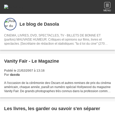
MENU
Le blog de Dasola
CINEMA, LIVRES, DVD, SPECTACLES, TV - BILLETS DE BONNE ET
(parfois) MAUVAISE HUMEUR. Critiques et opinions sur films, livres et
spectacles. [Secrétaire de rédaction et statistiques: "ta d loi du cine" (270
commentaires, du 17/01/07 au 31/07/26)].
Vanity Fair - Le Magazine
Publié le 21/02/2007 à 13:16
Par
dasola
A l'occasion de la cérémonie des Oscars et autres remises de prix du cinéma
américain, chaque année, paraît un numéro spécial Hollywood du magazine
Vanity Fair. De grands photographes très connus dans la profession comme
Anne Leibowitz tirent des portraits...
Les livres, les garder ou savoir s'en séparer