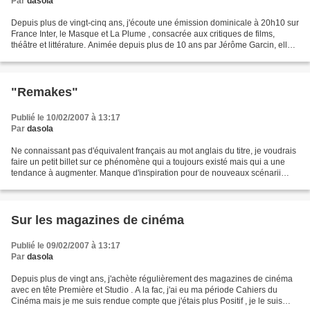
Par
dasola
Depuis plus de vingt-cinq ans, j'écoute une émission dominicale à 20h10 sur
France Inter, le Masque et La Plume , consacrée aux critiques de films,
théâtre et littérature. Animée depuis plus de 10 ans par Jérôme Garcin, elle a
été créée il y a 50 ans....
"Remakes"
Publié le 10/02/2007 à 13:17
Par
dasola
Ne connaissant pas d'équivalent français au mot anglais du titre, je voudrais
faire un petit billet sur ce phénomène qui a toujours existé mais qui a une
tendance à augmenter. Manque d'inspiration pour de nouveaux scénarii
peut-être ? Le dernier en date...
Sur les magazines de cinéma
Publié le 09/02/2007 à 13:17
Par
dasola
Depuis plus de vingt ans, j'achète régulièrement des magazines de cinéma
avec en tête Première et Studio . A la fac, j'ai eu ma période Cahiers du
Cinéma mais je me suis rendue compte que j'étais plus Positif , je le suis