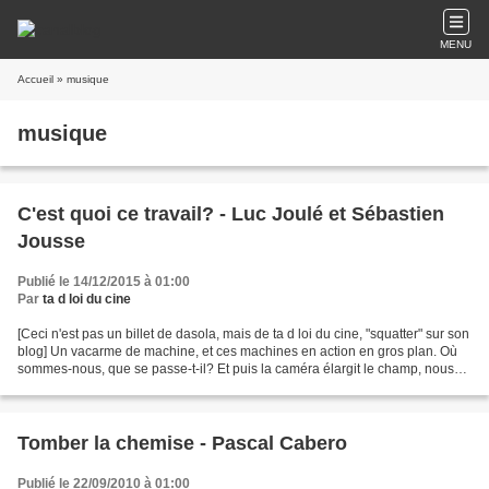
MENU
Accueil
» musique
musique
C'est quoi ce travail? - Luc Joulé et Sébastien
Jousse
Publié le 14/12/2015 à 01:00
Par
ta d loi du cine
[Ceci n'est pas un billet de dasola, mais de ta d loi du cine, "squatter" sur son
blog] Un vacarme de machine, et ces machines en action en gros plan. Où
sommes-nous, que se passe-t-il? Et puis la caméra élargit le champ, nous
voyons un micro au bout...
Tomber la chemise - Pascal Cabero
Publié le 22/09/2010 à 01:00