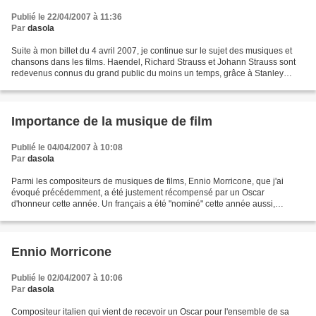
Publié le 22/04/2007 à 11:36
Par
dasola
Suite à mon billet du 4 avril 2007, je continue sur le sujet des musiques et
chansons dans les films. Haendel, Richard Strauss et Johann Strauss sont
redevenus connus du grand public du moins un temps, grâce à Stanley
Kubrick. La sarabande d'Haendel est...
Importance de la musique de film
Publié le 04/04/2007 à 10:08
Par
dasola
Parmi les compositeurs de musiques de films, Ennio Morricone, que j'ai
évoqué précédemment, a été justement récompensé par un Oscar
d'honneur cette année. Un français a été "nominé" cette année aussi,
Alexandre Desplat, pour la musique du Voile des illusions...
Ennio Morricone
Publié le 02/04/2007 à 10:06
Par
dasola
Compositeur italien qui vient de recevoir un Oscar pour l'ensemble de sa