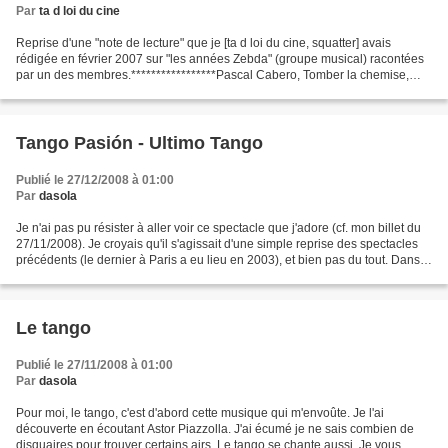
Par
ta d loi du cine
Reprise d'une "note de lecture" que je [ta d loi du cine, squatter] avais
rédigée en février 2007 sur "les années Zebda" (groupe musical) racontées
par un des membres.*****************Pascal Cabero, Tomber la chemise,
éditions Danger Public (imprimé en...
Tango Pasión - Ultimo Tango
Publié le 27/12/2008 à 01:00
Par
dasola
Je n'ai pas pu résister à aller voir ce spectacle que j'adore (cf. mon billet du
27/11/2008). Je croyais qu'il s'agissait d'une simple reprise des spectacles
précédents (le dernier à Paris a eu lieu en 2003), et bien pas du tout. Dans
la très belle salle...
Le tango
Publié le 27/11/2008 à 01:00
Par
dasola
Pour moi, le tango, c'est d'abord cette musique qui m'envoûte. Je l'ai
découverte en écoutant Astor Piazzolla. J'ai écumé je ne sais combien de
disquaires pour trouver certains airs. Le tango se chante aussi. Je vous