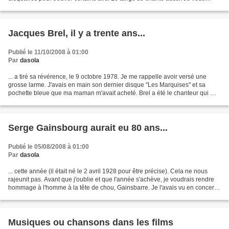
conseille d'écouter Susanna Rinaldi...
Jacques Brel, il y a trente ans...
Publié le 11/10/2008 à 01:00
Par
dasola
... a tiré sa révérence, le 9 octobre 1978. Je me rappelle avoir versé une
grosse larme. J'avais en main son dernier disque "Les Marquises" et sa
pochette bleue que ma maman m'avait acheté. Brel a été le chanteur qui m'a
marquée pendant toute mon adolescence....
Serge Gainsbourg aurait eu 80 ans...
Publié le 05/08/2008 à 01:00
Par
dasola
... cette année (il était né le 2 avril 1928 pour être précise). Cela ne nous
rajeunit pas. Avant que j'oublie et que l'année s'achève, je voudrais rendre
hommage à l'homme à la tête de chou, Gainsbarre. Je l'avais vu en concert
au Casino de Paris peu...
Musiques ou chansons dans les films