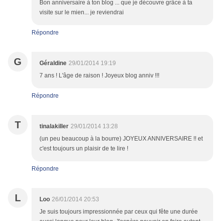
Bon anniversaire à ton blog ... que je découvre grâce à ta
visite sur le mien... je reviendrai
Répondre
G
Géraldine
29/01/2014 19:19
7 ans ! L'âge de raison ! Joyeux blog anniv !!!
Répondre
T
tinalakiller
29/01/2014 13:28
(un peu beaucoup à la bourre) JOYEUX ANNIVERSAIRE !! et
c'est toujours un plaisir de te lire !
Répondre
L
Loo
26/01/2014 20:53
Je suis toujours impressionnée par ceux qui fête une durée