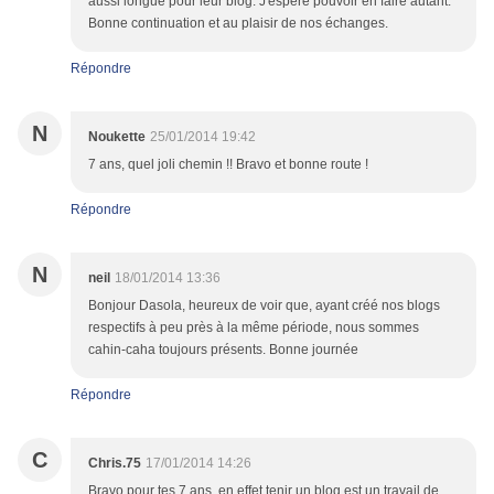
aussi longue pour leur blog. J'espère pouvoir en faire autant.
Bonne continuation et au plaisir de nos échanges.
Répondre
N
Noukette
25/01/2014 19:42
7 ans, quel joli chemin !! Bravo et bonne route !
Répondre
N
neil
18/01/2014 13:36
Bonjour Dasola, heureux de voir que, ayant créé nos blogs
respectifs à peu près à la même période, nous sommes
cahin-caha toujours présents. Bonne journée
Répondre
C
Chris.75
17/01/2014 14:26
Bravo pour tes 7 ans, en effet tenir un blog est un travail de