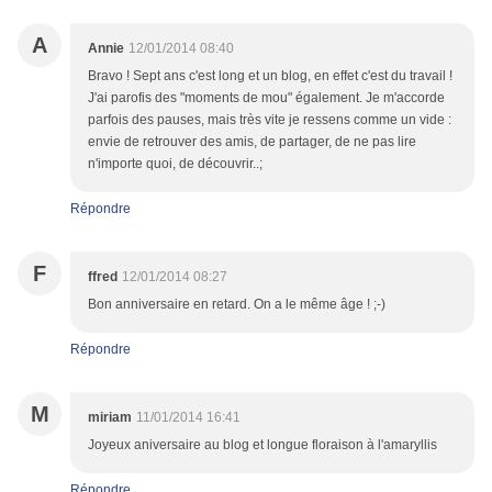
A
Annie
12/01/2014 08:40
Bravo ! Sept ans c'est long et un blog, en effet c'est du travail !
J'ai parofis des "moments de mou" également. Je m'accorde
parfois des pauses, mais très vite je ressens comme un vide :
envie de retrouver des amis, de partager, de ne pas lire
n'importe quoi, de découvrir..;
Répondre
F
ffred
12/01/2014 08:27
Bon anniversaire en retard. On a le même âge ! ;-)
Répondre
M
miriam
11/01/2014 16:41
Joyeux aniversaire au blog et longue floraison à l'amaryllis
Répondre