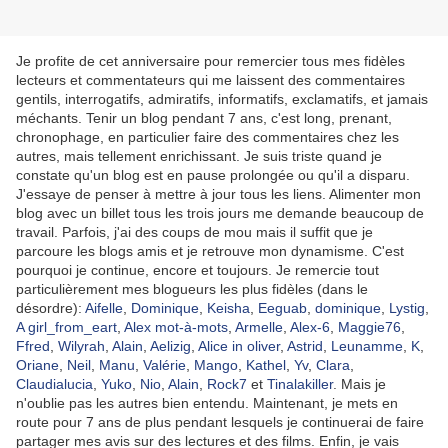
Je profite de cet anniversaire pour remercier tous mes fidèles
lecteurs et commentateurs qui me laissent des commentaires
gentils, interrogatifs, admiratifs, informatifs, exclamatifs, et jamais
méchants. Tenir un blog pendant 7 ans, c'est long, prenant,
chronophage, en particulier faire des commentaires chez les
autres, mais tellement enrichissant. Je suis triste quand je
constate qu'un blog est en pause prolongée ou qu'il a disparu.
J'essaye de penser à mettre à jour tous les liens. Alimenter mon
blog avec un billet tous les trois jours me demande beaucoup de
travail. Parfois, j'ai des coups de mou mais il suffit que je
parcoure les blogs amis et je retrouve mon dynamisme. C'est
pourquoi je continue, encore et toujours. Je remercie tout
particulièrement mes blogueurs les plus fidèles (dans le
désordre):
Aifelle
,
Dominique
,
Keisha
,
Eeguab
,
dominique
,
Lystig
,
A girl_from_eart
,
Alex mot-à-mots
,
Armelle
,
Alex-6
,
Maggie76
,
Ffred
,
Wilyrah
,
Alain
,
Aelizig
,
Alice in oliver
,
Astrid
,
Leunamme
,
K
,
Oriane
,
Neil
,
Manu
,
Valérie
,
Mango
,
Kathel
,
Yv
,
Clara
,
Claudialucia
,
Yuko
,
Nio
,
Alain
,
Rock7
et
Tinalakiller
. Mais je
n'oublie pas les autres bien entendu. Maintenant, je mets en
route pour 7 ans de plus pendant lesquels je continuerai de faire
partager mes avis sur des lectures et des films. Enfin, je vais