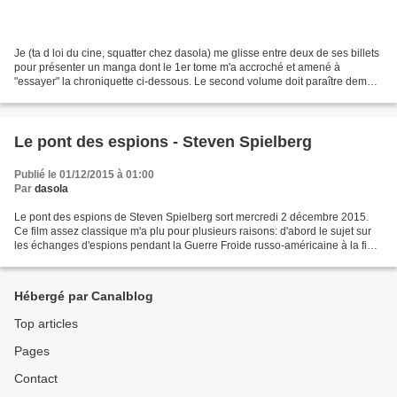
Je (ta d loi du cine, squatter chez dasola) me glisse entre deux de ses billets
pour présenter un manga dont le 1er tome m'a accroché et amené à
"essayer" la chroniquette ci-dessous. Le second volume doit paraître demain
3 décembre: je tâcherai de le...
Le pont des espions - Steven Spielberg
Publié le 01/12/2015 à 01:00
Par
dasola
Le pont des espions de Steven Spielberg sort mercredi 2 décembre 2015.
Ce film assez classique m'a plu pour plusieurs raisons: d'abord le sujet sur
les échanges d'espions pendant la Guerre Froide russo-américaine à la fin
des années 50. Le scénario est...
Hébergé par Canalblog
Top articles
Pages
Contact