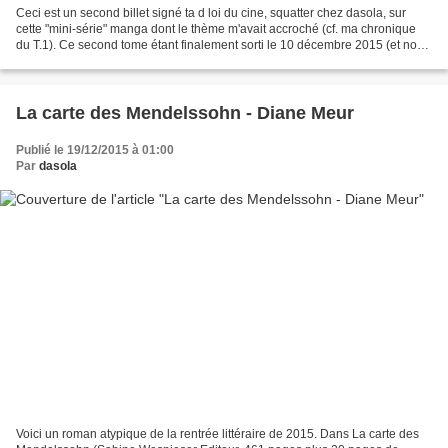
Ceci est un second billet signé ta d loi du cine, squatter chez dasola, sur
cette "mini-série" manga dont le thème m'avait accroché (cf. ma chronique
du T.1). Ce second tome étant finalement sorti le 10 décembre 2015 (et non
le 3 comme prévu), je reste...
La carte des Mendelssohn - Diane Meur
Publié le 19/12/2015 à 01:00
Par
dasola
Voici un roman atypique de la rentrée littéraire de 2015. Dans La carte des