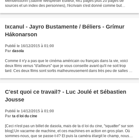
Mendelssohn (Sabine Wespieser Editeur, 461 pages plus 20 pages de
sources et un index des personnes), l'écrivain s'est donné comme but
d'établir une carte des descendants de Moses...
Ixcanul - Jayro Bustamente / Béliers - Grímur
Hákonarson
Publié le 16/12/2015 à 01:00
Par
dasola
Comme il n'y a pas que le cinéma américain ou français dans la vie, voici
deux films venus "d'ailleurs" que je vous conseille avant qu'il ne soit trop
tard. Ces deux films sont sortis malheureusement dans très peu de salles à
Paris. Quant à leur sortie...
C'est quoi ce travail? - Luc Joulé et Sébastien
Jousse
Publié le 14/12/2015 à 01:00
Par
ta d loi du cine
[Ceci n'est pas un billet de dasola, mais de ta d loi du cine, "squatter" sur son
blog] Un vacarme de machine, et ces machines en action en gros plan. Où
sommes-nous, que se passe-t-il? Et puis la caméra élargit le champ, nous