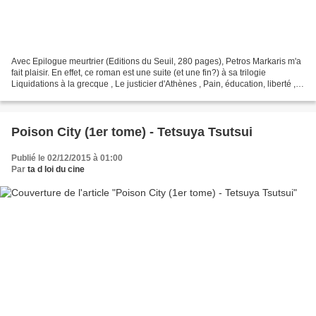
Avec Epilogue meurtrier (Editions du Seuil, 280 pages), Petros Markaris m'a
fait plaisir. En effet, ce roman est une suite (et une fin?) à sa trilogie
Liquidations à la grecque , Le justicier d'Athènes , Pain, éducation, liberté ,
trois romans hautement...
Poison City (1er tome) - Tetsuya Tsutsui
Publié le 02/12/2015 à 01:00
Par
ta d loi du cine