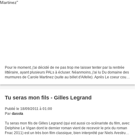
Pour le moment, j'ai décidé de ne pas trop me laisser tenter par la rentrée
littéraire, ayant plusieurs PALs à écluser. Néanmoins, j'ai lu Du domaine des
murmures de Carole Martinez (suite au billet d'Aifelle). Après Le coeur cousu
qui m'avait beaucoup...
Tu seras mon fils - Gilles Legrand
Publié le 18/09/2011 à 01:00
Par
dasola
Tu seras mon fils de Gilles Legrand (qui est aussi co-scénariste du film, avec
Delphine Le Vigan dont le dernier roman vient de recevoir le prix du roman
Fnac 2011) est un très bon film classique, bien interprété par Niels Arestrup,