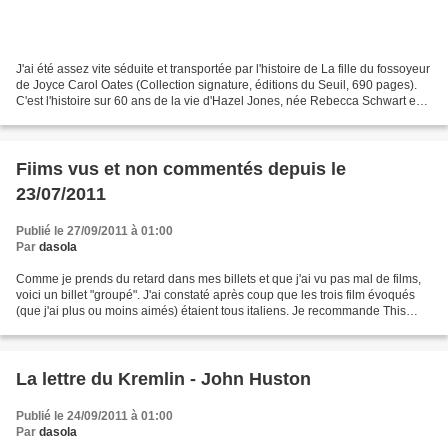
J'ai été assez vite séduite et transportée par l'histoire de La fille du fossoyeur
de Joyce Carol Oates (Collection signature, éditions du Seuil, 690 pages).
C'est l'histoire sur 60 ans de la vie d'Hazel Jones, née Rebecca Schwart en
1936 sur un bateau...
Fiims vus et non commentés depuis le
23/07/2011
Publié le 27/09/2011 à 01:00
Par
dasola
Comme je prends du retard dans mes billets et que j'ai vu pas mal de films,
voici un billet "groupé". J'ai constaté après coup que les trois film évoqués
(que j'ai plus ou moins aimés) étaient tous italiens. Je recommande This
must be the place de Paolo...
La lettre du Kremlin - John Huston
Publié le 24/09/2011 à 01:00
Par
dasola