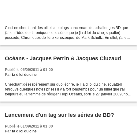
C'est en cherchant des billets de blogs concernant des challenges BD que
j'ai eu l'idée de chroniquer cette série que je [ta d loi du cine, squatter]
possède, Chroniques de l'ère xénozoïque, de Mark Schultz. En effet, j'ai eu
mon attention attirée par...
Océans - Jacques Perrin & Jacques Cluzaud
Publié le 05/09/2011 à 01:00
Par
ta d loi du cine
Cherchant désespérément sur quoi écrire, je [Ta d loi du cine, squatter]
retrouve quelques notes prises il y a fort longtemps pour un billet que j'ai
toujours eu la flemme de rédiger. Hop! Océans, sorti le 27 janvier 2009, nous
l'avions vu, Dasola et...
Lancement d'un tag sur les séries de BD?
Publié le 01/09/2011 à 01:00
Par
ta d loi du cine