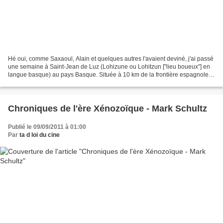
Hé oui, comme Saxaoul, Alain et quelques autres l'avaient deviné, j'ai passé
une semaine à Saint-Jean de Luz (Lohizune ou Lohitzun ["lieu boueux"] en
langue basque) au pays Basque. Située à 10 km de la frontière espagnole,
Saint-Jean de Luz est une agréable...
Chroniques de l'ère Xénozoïque - Mark Schultz
Publié le 09/09/2011 à 01:00
Par
ta d loi du cine