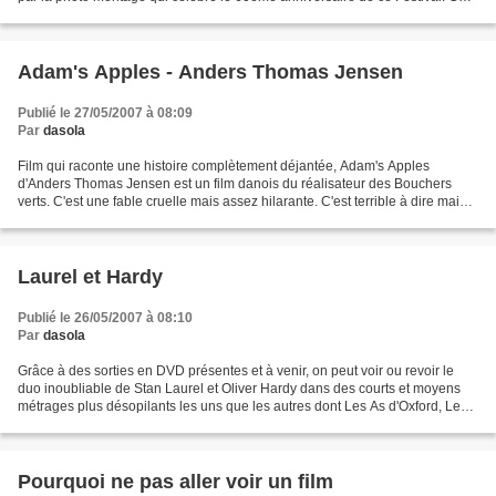
se veut guilleret avec...
Adam's Apples - Anders Thomas Jensen
Publié le 27/05/2007 à 08:09
Par
dasola
Film qui raconte une histoire complètement déjantée, Adam's Apples
d'Anders Thomas Jensen est un film danois du réalisateur des Bouchers
verts. C'est une fable cruelle mais assez hilarante. C'est terrible à dire mais
je n'ai jamais autant ri à la mort...
Laurel et Hardy
Publié le 26/05/2007 à 08:10
Par
dasola
Grâce à des sorties en DVD présentes et à venir, on peut voir ou revoir le
duo inoubliable de Stan Laurel et Oliver Hardy dans des courts et moyens
métrages plus désopilants les uns que les autres dont Les As d'Oxford, Les
Montagnards sont là, etc. Les...
Pourquoi ne pas aller voir un film