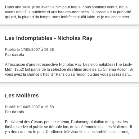
Dans une salle, juste avant le film pour lequel nous sommes venus, nous
avons droit à la publicité et aux bandes-annonces. Je passe sur la publicité
qui est, la plupart du temps, sans intérêt et plutôt laide, et je me concentrerai
sur les bandes-annonces....
Les Indomptables - Nicholas Ray
Publié le 17/05/2007 à 19:58
Par
dasola
A l'occasion d'une rétrospective Nicholas Ray, Les Indomptables (The Lusty
Men, 1952) fait partie de la sélection des films projetés au Cinéma Action. Si
vous avez la chance d'habiter Paris ou sa région ou que vous passez dans
le coin, allez le voir....
Les Molières
Publié le 16/05/2007 à 19:59
Par
dasola
Equivalent des Césars pour le cinéma, l'autocongratulation des gens des
théâtres privé et public se déroule lors de la cérémonie dite Les Molières . Il
y a deux ans, vu le peu d'audience télévisuelle et des problèmes internes, la
cérémonie a eu lieu "off...