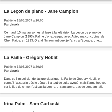
La Leçon de piano - Jane Campion
Publié le 15/05/2007 à 20:00
Par
dasola
Ce mardi 15 mai au soir est diffusé à la télévision La Leçon de piano de
Jane Campion (1993), Palme d'or ex-aequo avec Adieu ma concubine, de
Chen Kaige, en 1993. Grand film romantique, je l'ai vu à l'époque, une
vingtaine de fois. J'ai été transcendée...
La Faille - Grégory Hoblit
Publié le 14/05/2007 à 20:03
Par
dasola
Dans ce film policier de facture classique, la Faille de Gregory Hoblit, on
connaît l'assassin dès le départ. Il a tout de suite avoué, mais l'arme trouvée
sur le lieu du crime n'est pas la bonne, et sans arme, pas de condamnation.
La victime, femme infidèle...
Irina Palm - Sam Garbaski