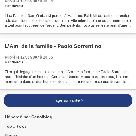
Publié le 13/05/2007 à 20:04
Par
dasola
Irina Palm de Sam Garbaski permet à Marianne Faithfull de tenir un premier
rôle dans lequel elle est une révélation. Elle interprète une grand-mère prête
à tout pour récupérer de l'argent. Son petit-fils, hospitalisé, est atteint d'une
maladie orpheline...
L'Ami de la famille - Paolo Sorrentino
Publié le 12/05/2007 à 20:05
Par
dasola
Film qui dégage un malaise certain, L'Ami de la famille de Paolo Sorrentino
narre l'histoire d'un homme, Geremia. Usurier, vieux, pas très beau, il a une
mère grabataire et des hommes de main pour récupérer ce que doivent les
mauvais payeurs. Il tombe...
Page suivante >
Hébergé par Canalblog
Top articles
Pages