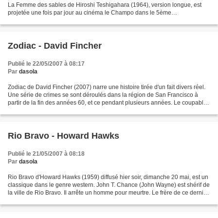
La Femme des sables de Hiroshi Teshigahara (1964), version longue, est
projetée une fois par jour au cinéma le Champo dans le 5ème
arrondissement. C'est un film long (2h20)...
Zodiac - David Fincher
Publié le 22/05/2007 à 08:17
Par
dasola
Zodiac de David Fincher (2007) narre une histoire tirée d'un fait divers réel.
Une série de crimes se sont déroulés dans la région de San Francisco à
partir de la fin des années 60, et ce pendant plusieurs années. Le coupable
n'a jamais été identifié...
Rio Bravo - Howard Hawks
Publié le 21/05/2007 à 08:18
Par
dasola
Rio Bravo d'Howard Hawks (1959) diffusé hier soir, dimanche 20 mai, est un
classique dans le genre western. John T. Chance (John Wayne) est shérif de
la ville de Rio Bravo. Il arrête un homme pour meurtre. Le frère de ce dernier
encercle la ville pour...