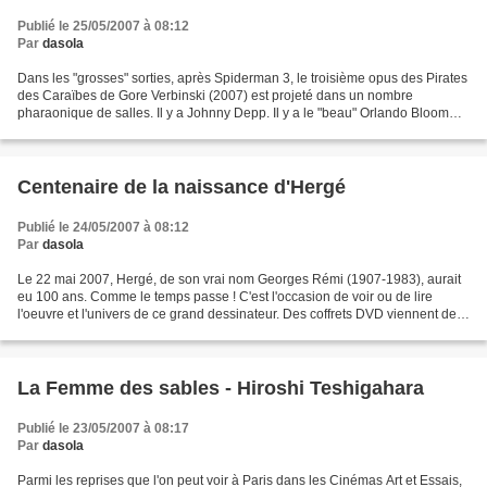
Publié le 25/05/2007 à 08:12
Par
dasola
Dans les "grosses" sorties, après Spiderman 3, le troisième opus des Pirates
des Caraïbes de Gore Verbinski (2007) est projeté dans un nombre
pharaonique de salles. Il y a Johnny Depp. Il y a le "beau" Orlando Bloom
pour les jeunes filles, Keira Knightley...
Centenaire de la naissance d'Hergé
Publié le 24/05/2007 à 08:12
Par
dasola
Le 22 mai 2007, Hergé, de son vrai nom Georges Rémi (1907-1983), aurait
eu 100 ans. Comme le temps passe ! C'est l'occasion de voir ou de lire
l'oeuvre et l'univers de ce grand dessinateur. Des coffrets DVD viennent de
paraître, la vingtaine d'albums...
La Femme des sables - Hiroshi Teshigahara
Publié le 23/05/2007 à 08:17
Par
dasola
Parmi les reprises que l'on peut voir à Paris dans les Cinémas Art et Essais,