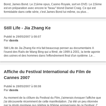
Bond, James Bond. Le 21ème opus, Casino Royale, sort en DVD. Le 22ème
est en préparation avec encore le "beau" blond Daniel Craig. Ce qui est
formidable dans cette série, c'est James Bond lui-même, ou plus
exactement, les comédiens qui l'ont incarné avec...
Still Life - Jia Zhang Ke
Publié le 29/05/2007 à 08:07
Par
dasola
Still Life de Jia Zhang Ke m'a fait beaucoup penser au documentaire A
l'ouest des Rails de Wang Bing qui a filmé, de 1999 à 2001, la lente agonie
des usines et des hommes dans l'effondrement final d'un système. Le
documentaire dure plus de 11 heures et...
Affiche du Festival International du Film de
Cannes 2007
Publié le 28/05/2007 à 08:08
Par
dasola
Au moment de la clôture du Festival du Film, j'aimerais évoquer l'affiche que
j'ai découverte récemment de cette manifestation. J'ai été un peu étonnée
par la photo montage qui célèbre le 60ème anniversaire de ce Festival. Cela