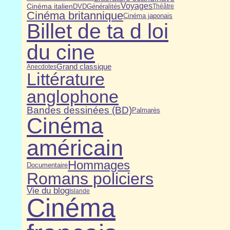
Voyages
Cinéma italien
DVD
Généralités
Théâtre
Cinéma britannique
Cinéma japonais
Billet de ta d loi
du cine
Grand classique
Anecdotes
Littérature
anglophone
Bandes dessinées (BD)
Palmarès
Cinéma
américain
Hommages
Documentaire
Romans policiers
Vie du blog
Islande
Cinéma