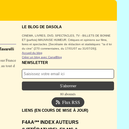
LE BLOG DE DASOLA
CINEMA, LIVRES, DVD, SPECTACLES, TV - BILLETS DE BONNE
ET (parfois) MAUVAISE HUMEUR. Critiques et opinions sur films,
livres et spectacles. [Secrétaire de rédaction et statistiques: "ta d loi
Tavarelli
du cine" (270 commentaires, du 17/01/07 au 31/07/26)].
Accueil du blog
Créer un blog avec CanalBlog
 sur France
NEWSLETTER
, au tout d
80 abonnés
Flux RSS
LIENS (EN COURS DE MISE À JOUR)
F4AA²** INDEX AUTEURS