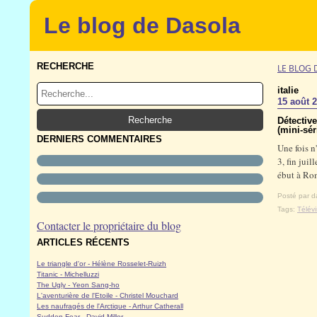
Le blog de Dasola
RECHERCHE
LE BLOG 
italie
15 août 
Détective
(mini-sér
DERNIERS COMMENTAIRES
Une fois n
3, fin jui
ébut à Rom
Posté par d
Tags:
Télévi
Contacter le propriétaire du blog
ARTICLES RÉCENTS
Le triangle d'or - Hélène Rosselet-Ruizh
Titanic - Michelluzzi
The Ugly - Yeon Sang-ho
L'aventurière de l'Etoile - Christel Mouchard
Les naufragés de l'Arctique - Arthur Catherall
Sudden Fear - David Miller