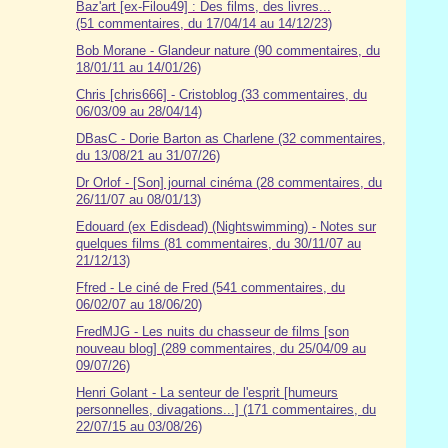
Baz'art [ex-Filou49] : Des films, des livres...
(51 commentaires, du 17/04/14 au 14/12/23)
Bob Morane - Glandeur nature (90 commentaires, du
18/01/11 au 14/01/26)
Chris [chris666] - Cristoblog (33 commentaires, du
06/03/09 au 28/04/14)
DBasC - Dorie Barton as Charlene (32 commentaires,
du 13/08/21 au 31/07/26)
Dr Orlof - [Son] journal cinéma (28 commentaires, du
26/11/07 au 08/01/13)
Edouard (ex Edisdead) (Nightswimming) - Notes sur
quelques films (81 commentaires, du 30/11/07 au
21/12/13)
Ffred - Le ciné de Fred (541 commentaires, du
06/02/07 au 18/06/20)
FredMJG - Les nuits du chasseur de films [son
nouveau blog] (289 commentaires, du 25/04/09 au
09/07/26)
Henri Golant - La senteur de l'esprit [humeurs
personnelles, divagations...] (171 commentaires, du
22/07/15 au 03/08/26)