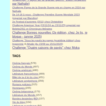
par Nathalie)
Challenge Pages de la Grande Guerre pris en charge en 2024 par
Nathalie
De 14-18 à nous - Challenge Première Guerre Mondiale 2023
(organisé par Blandine)
2e Festival d'automne (2011) chez Christoblog
Challenge American Year (15/11/24 au 15/11/25) organisé par
Belette2911 et Chroniques littéraires
Challenge Bonnes nouvelles (2e édition, chez Je lis, je
blogue - janvier 2025)
Challenge "Sous les pavés les pages (quatrième édition) chez
Ingannmic
&
Athalie (du 15/09 au 15/11/2025)
Challenge "Quatre saisons de pavés" chez Moka
TAGS
Cinéma français
(578)
Cinéma du Monde
(497)
Cinéma américain
(480)
Littérature francophone
(469)
Billet de ta d loi du cine
(451)
Littérature anglophone
(356)
Romans policiers
(315)
Hommages
(205)
Cinéma britannique
(173)
Littérature du Monde
(157)
Bandes dessinées (BD)
(137)
Vie du blog
(104)
Littérature scandinave
(94)