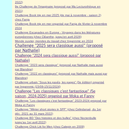
2022)
9e Challenge de l'Imaginaire (proposé par Ma Lecturothèque en
2021)
Challenge Book trip en mer 2025 (de mai à novembre - saison 2)
chez Fanja
Challenge Book trip en mer organisé par Fanja de février à novembre
2024
Challenge Escapades en Europe - Voyages dans les littératures
européennes (chez Cléanthe, jusqu'en avril 2026)
Monde ouvrier, mondes du travail chez Ingannmic en 2024
Challenge "2025 sera classique aussi" (proposé
par Nathalie)
Challenge "2024 sera classique aussi" (proposé par
Nathalie)
Challenge "2023 sera classique" (proposé par Nathalie mais aussi
par Blandine)
Challenge "2022 en classiques" (proposé par Nathalie mais aussi par
Blandine)
Challenge urbain "Sous les pavés, les pages" (3e édition) organisé
par Ingannmic (15/09-15/11/2024)
Challenge "Les classiques c'est fantastique" (5e
saison, 2024-2025) organisé par Moka et Fanny
Challenge "Les classiques c'est fantastique" 2023-2024 proposé par
Moka et Fanny
Challenge "Winter short stories in SFF" (chez Celindanaé, du 1er
déc. 2021 au 31 mars 2022)
Challenge BD "Des histoires et des bulles" (chez Noctenbulle
jusqu'au 1er avril 2022)
Challenge Chick Litt for Men (chez Calepin en 2009)