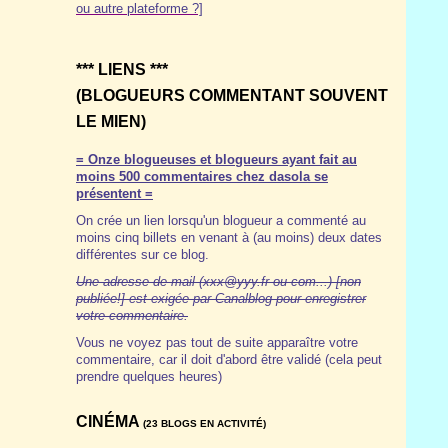
ou autre plateforme ?]
*** LIENS ***
(BLOGUEURS COMMENTANT SOUVENT
LE MIEN)
= Onze blogueuses et blogueurs ayant fait au
moins 500 commentaires chez dasola se
présentent =
On crée un lien lorsqu'un blogueur a commenté au
moins cinq billets en venant à (au moins) deux dates
différentes sur ce blog.
Une adresse de mail (xxx@yyy.fr ou com...) [non
publiée!] est exigée par Canalblog pour enregistrer
votre commentaire.
Vous ne voyez pas tout de suite apparaître votre
commentaire, car il doit d'abord être validé (cela peut
prendre quelques heures)
CINÉMA
(23 BLOGS EN ACTIVITÉ)