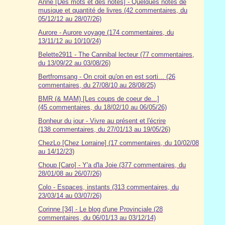
Anne [Des mots et des notes] - Quelques notes de
musique et quantité de livres (42 commentaires, du
05/12/12 au 28/07/26)
Aurore - Aurore voyage (174 commentaires, du
13/11/12 au 10/10/24)
Belette2911 - The Cannibal lecteur (77 commentaires,
du 13/09/22 au 03/08/26)
Bertfromsang - On croit qu'on en est sorti... (26
commentaires, du 27/08/10 au 28/08/25)
BMR (& MAM) [Les coups de coeur de...]
(45 commentaires, du 18/02/10 au 06/05/26)
Bonheur du jour - Vivre au présent et l'écrire
(138 commentaires, du 27/01/13 au 19/05/26)
ChezLo [Chez Lorraine] (17 commentaires, du 10/02/08
au 14/12/23)
Choup [Caro] - Y'a d'la Joie (377 commentaires, du
28/01/08 au 26/07/26)
Colo - Espaces, instants (313 commentaires, du
23/03/14 au 03/07/26)
Corinne [34] - Le blog d'une Provinciale (28
commentaires, du 06/01/13 au 03/12/14)