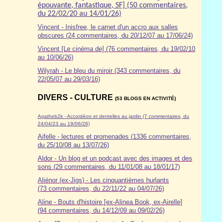
épouvante, fantastique, SF] (50 commentaires,
du 22/02/20 au 14/01/26)
Vincent - Inisfree, le carnet d'un accro aux salles
obscures (24 commentaires, du 20/12/07 au 17/06/24)
Vincent [Le cinéma de] (76 commentaires, du 19/02/10
au 10/06/26)
Wilyrah - Le bleu du miroir (343 commentaires, du
22/05/07 au 29/03/16)
DIVERS - CULTURE
(53 BLOGS EN ACTIVITÉ)
Agatheb2k - Accordéon et dentelles au jardin (7 commentaires, du
24/04/23 au 19/06/26)
Aifelle - lectures et promenades (1336 commentaires,
du 25/10/08 au 13/07/26)
Aldor
- Un blog et un podcast avec des images et des
sons (29 commentaires, du 11/01/08 au 18/01/17)
Aliénor (ex-Jigs) - Les cinquantièmes hurlants
(73 commentaires, du 22/11/22 au 04/07/26)
Aline - Bouts d'histoire [ex-Alinea Book, ex-Airelle]
(94 commentaires, du 14/12/09 au 09/02/26)