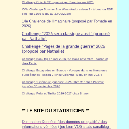
Challenge Objectif SF organisé par Sandrine en 2025
XVIe Challenge Summer Star Wars (Andor saison 2 - à bord du RSF
blog, du 21/06 jusqu'au 23/09/2025)
14e Challenge de l'Imaginaire (proposé par Tornade en
2026)
Challenge "2026 sera classique aussi" (proposé
par Nathalie)
Challenge "Pages de la grande guerre" 2026
(proposé par Nathalie)
Challenge Book trip en mer 2026 (de mai à novembre - saison 3)
chez Fanja
Challenge Escapades en Europe - Voyages dans les littératures
européennes - saison 2 (chez Cléanthe, jusqu'en mai 2027)
Challenge "Littérature jeunesse 2025-2026 #1" chez Pativore
jusqu'au 30 septembre 2026
Challenge Polar et Thriller 2026-2027 chez Sharon
** LE SITE DU STATISTICIEN **
Destination Données (des données de qualité / des
informations vérifiées) [ou bien VOS stats canalblog -