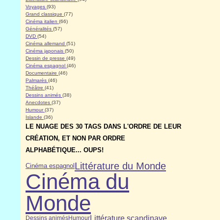
Voyages
(93)
Grand classique
(77)
Cinéma italien
(66)
Généralités
(57)
DVD
(54)
Cinéma allemand
(51)
Cinéma japonais
(50)
Dessin de presse
(49)
Cinéma espagnol
(46)
Documentaire
(46)
Palmarès
(46)
Théâtre
(41)
Dessins animés
(38)
Anecdotes
(37)
Humour
(37)
Islande
(36)
LE NUAGE DES 30 TAGS DANS L'ORDRE DE LEUR
CRÉATION, ET NON PAR ORDRE
ALPHABÉTIQUE... OUPS!
Littérature du Monde
Cinéma espagnol
Cinéma du
Monde
Littérature scandinave
Dessins animés
Humour