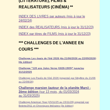
(LITTÉRATURE), FILMS &
REALISATEURS (CINÉMA) **
INDEX DES LIVRES par auteurs (mis à jour le
24/02/24)
INDEX des REALISATEURS (mis à jour le 31/12/23)
INDEX par titres de FILMS (mis à jour le 31/12/23)
*** CHALLENGES DE L'ANNEE EN
COURS ***
Challenge Les épais de l'été 2026 (du 21/06/2026 au 22/09/2026)
[4e édition]
Challenge "120 ans Jules Verne (1828-1905)" jusqu'au
31/12/2025
Challenge Les Pavés de l'été 2026 (organisé par Sibylline du 21/06
au 22/09/26)
Challenge marsien (autour de la planète Mars) -
2ème édition
(sur 13 mois, du 01/03/2024
au 31/03/2025)
Challenge American Year (15/11/25 au 15/11/26) organisé par
Belette2911 et Chroniques littéraires (3e édition)