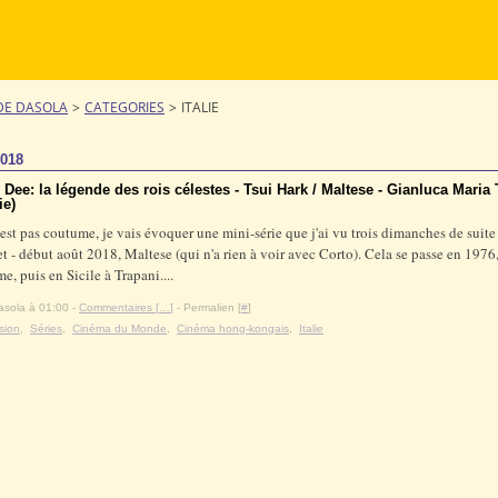
DE DASOLA
>
CATEGORIES
>
ITALIE
2018
 Dee: la légende des rois célestes - Tsui Hark / Maltese - Gianluca Maria 
ie)
'est pas coutume, je vais évoquer une mini-série que j'ai vu trois dimanches de suite
llet - début août 2018, Maltese (qui n'a rien à voir avec Corto). Cela se passe en 1976
e, puis en Sicile à Trapani....
asola à 01:00 -
Commentaires [
…
]
- Permalien [
#
]
sion
,
Séries
,
Cinéma du Monde
,
Cinéma hong-kongais
,
Italie