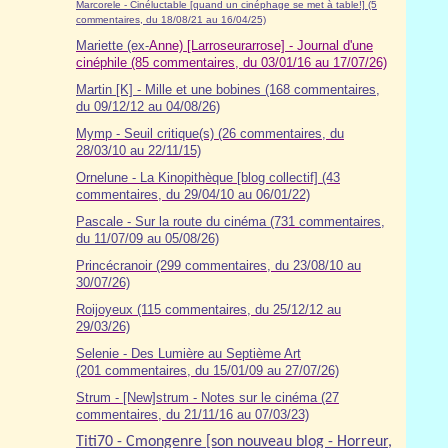
Marcorele - Cinéluctable [quand un cinéphage se met à table!] (5
commentaires, du 18/08/21 au 16/04/25)
Mariette (ex-
Anne) [Larroseurarrose] - Journal d'une
cinéphile (85 commentaires, du 03/01/16 au 17/07/26)
Martin [K] - Mille et une bobines (168 commentaires,
du 09/12/12 au 04/08/26)
Mymp - Seuil critique(s) (26 commentaires, du
28/03/10 au 22/11/15)
Ornelune - La Kinopithèque [blog collectif] (43
commentaires, du 29/04/10 au 06/01/22)
Pascale - Sur la route du cinéma (7
31
commentaires,
du 11/07/09 au 05/08/26)
Princécranoir (299 commentaires, du 23/08/10 au
30/07/26)
Roijoyeux (115 commentaires, du 25/12/12 au
29/03/26)
Selenie - Des Lumière au Septième Art
(201 commentaires, du 15/01/09 au 27/07/26)
Strum - [New]strum - Notes sur le cinéma (27
commentaires, du 21/11/16 au 07/03/23)
Titi70 - Cmongenre [son nouveau blog - Horreur,