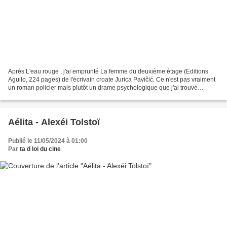
Après L'eau rouge , j'ai emprunté La femme du deuxième étage (Editions
Aguilo, 224 pages) de l'écrivain croate Jurica Pavičić. Ce n'est pas vraiment
un roman policier mais plutôt un drame psychologique que j'ai trouvé
passionnant, avec comme personnage...
Aélita - Alexéi Tolstoï
Publié le 11/05/2024 à 01:00
Par
ta d loi du cine