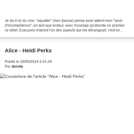
Je (ta d loi du cine, "squatter" chez dasola) pense avoir atteint mon "seuil
d'incompétence", en tant que lecteur, avec l'ouvrage qu'aborde en premier
ce billet. Evacuons d'abord l'un des aspects qui me dérangeait: c'est en
lisant le billet de Yuyine...
Alice - Heidi Perks
Publié le 28/05/2024 à 01:00
Par
dasola