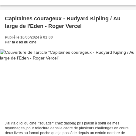
de mieux en mieux. J'ai aimé...
Capitaines courageux - Rudyard Kipling / Au
large de l'Eden - Roger Vercel
Publié le 16/05/2024 à 01:00
Par
ta d loi du cine
J'ai (ta d loi du cine, "squatter" chez dasola) pris plaisir à sortir de mes
rayonnages, pour relecture dans le cadre de plusieurs challenges en cours,
deux livres au format poche que je possède depuis un certain nombre de