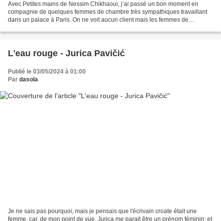
Avec Petites mains de Nessim Chikhaoui, j’ai passé un bon moment en
compagnie de quelques femmes de chambre très sympathiques travaillant
dans un palace à Paris. On ne voit aucun client mais les femmes de
chambre sont bien là, travaillant à des cadences...
L'eau rouge - Jurica Pavičić
Publié le 03/05/2024 à 01:00
Par
dasola
Je ne sais pas pourquoi, mais je pensais que l'écrivain croate était une
femme, car, de mon point de vue, Jurica me parait être un prénom féminin: et