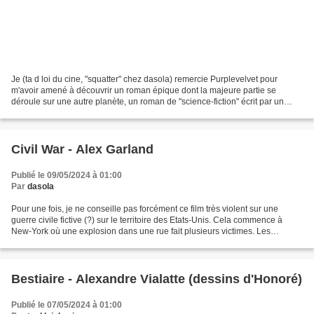
Je (ta d loi du cine, "squatter" chez dasola) remercie Purplevelvet pour
m'avoir amené à découvrir un roman épique dont la majeure partie se
déroule sur une autre planète, un roman de "science-fiction" écrit par un
Russe il y a plus d'un siècle: Aélita,...
Civil War - Alex Garland
Publié le 09/05/2024 à 01:00
Par
dasola
Pour une fois, je ne conseille pas forcément ce film très violent sur une
guerre civile fictive (?) sur le territoire des Etats-Unis. Cela commence à
New-York où une explosion dans une rue fait plusieurs victimes. Les
cadavres ensanglantés jonchent le...
Bestiaire - Alexandre Vialatte (dessins d'Honoré)
Publié le 07/05/2024 à 01:00