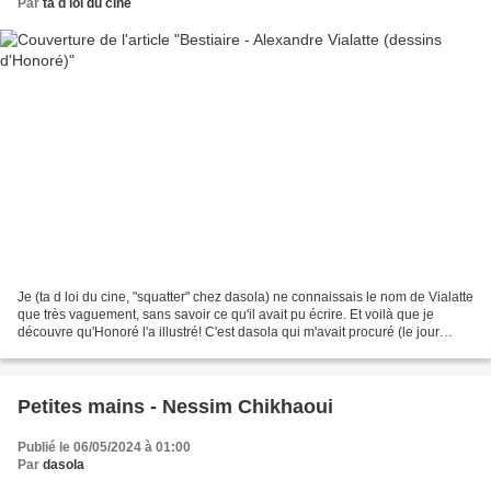
Par
ta d loi du cine
Je (ta d loi du cine, "squatter" chez dasola) ne connaissais le nom de Vialatte
que très vaguement, sans savoir ce qu'il avait pu écrire. Et voilà que je
découvre qu'Honoré l'a illustré! C'est dasola qui m'avait procuré (le jour
même, au prix d'un léger...
Petites mains - Nessim Chikhaoui
Publié le 06/05/2024 à 01:00
Par
dasola