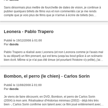
Sans désormais plus mettre de fourchette de dates de vision, je continue à
publier quelques billets de films vus et non commentés car je me rends
compte que je vois plus de films que je n'arrive à écrire de billets (les
précédents de la série sont ici)....
Leonera - Pablo Trapero
Publié le 19/12/2008 à 01:00
Par
dasola
Pablo Trapero a réalisé avec Leonera (et non Leonora comme je l'avais mal
lu au départ) un film prenant, qui est tenu jusqu'au bout grâce à un scénario
bien écrit. Même si je n'ai pas été émue (et pourtant l'histoire s'y prête), j'ai
ressenti de l'empathie...
Bombon, el perro (le chien) - Carlos Sorin
Publié le 11/08/2008 à 01:00
Par
dasola
Je viens de faire découvrir, en DVD, Bombon, el perro de Carlos Sorin
(2004) à mon ami. Réalisateur d'Historias minimas (2002) - déjà très très
bien -, Carlos Sorin confirme son talent avec ce film joué entièrement avec