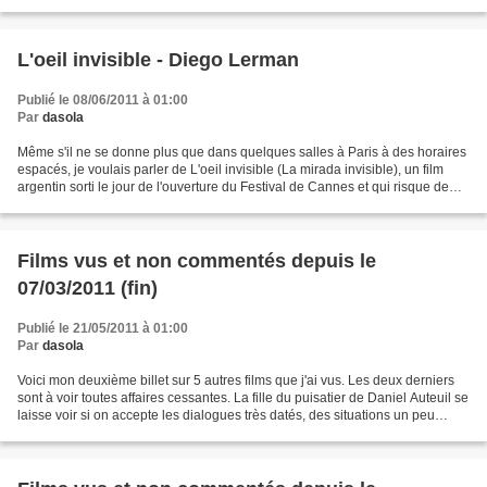
l'a offert après avoir...
L'oeil invisible - Diego Lerman
Publié le 08/06/2011 à 01:00
Par
dasola
Même s'il ne se donne plus que dans quelques salles à Paris à des horaires
espacés, je voulais parler de L'oeil invisible (La mirada invisible), un film
argentin sorti le jour de l'ouverture du Festival de Cannes et qui risque de
passer inaperçu. L'histoire...
Films vus et non commentés depuis le
07/03/2011 (fin)
Publié le 21/05/2011 à 01:00
Par
dasola
Voici mon deuxième billet sur 5 autres films que j'ai vus. Les deux derniers
sont à voir toutes affaires cessantes. La fille du puisatier de Daniel Auteuil se
laisse voir si on accepte les dialogues très datés, des situations un peu
"cuculs", d'entendre...