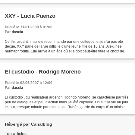
des non-professionnels (qui ont...
XXY - Lucia Puenzo
Publié le 31/01/2008 à 01:00
Par
dasola
Ce film argentin m'a été recommandé par une collègue, et je n'ai pas été
déçue. XXY parle de la vie difficile d'une jeune fille de 15 ans, Alex, née
hermaphrodite. Elle arrive à un âge où elle doit peut-être faire le choix de
rester une fille en prenant...
El custodio - Rodrigo Moreno
Publié le 02/05/2007 à 12:09
Par
dasola
El custodio , du réalisateur argentin Rodrigo Moreno, se caractérise par très
peu de dialogues et peu d'action mais j'ai été captivée. On suit la vie au jour
le jour, presque minute par minute, de Rubén, garde du corps d'un ministre
du plan dans un pays...
Hébergé par Canalblog
Top articles