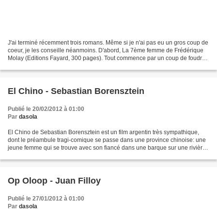
J'ai terminé récemment trois romans. Même si je n'ai pas eu un gros coup de
coeur, je les conseille néanmoins. D'abord, La 7ème femme de Frédérique
Molay (Editions Fayard, 300 pages). Tout commence par un coup de foudre
d'un chef de la PJ parisienne,...
El Chino - Sebastian Borensztein
Publié le 20/02/2012 à 01:00
Par
dasola
El Chino de Sebastian Borensztein est un film argentin très sympathique,
dont le préambule tragi-comique se passe dans une province chinoise: une
jeune femme qui se trouve avec son fiancé dans une barque sur une rivière
est écrasée par une vache tombée...
Op Oloop - Juan Filloy
Publié le 27/01/2012 à 01:00
Par
dasola