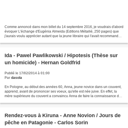
Comme annoncé dans mon billet du 14 septembre 2016, je voudrais d'abord
évoquer L'échange d'Eugénia Almeida (Editions Métailié, 250 pages) que
j'aurais voulu apprécier autant que la jeune libraire qui l'avait recommandé.
Et bien, non... car je n'ai rien...
Ida - Pawel Pawlikowski / Hipotesis (Thèse sur
un homicide) - Hernan Goldfrid
Publié le 17/02/2014 à 01:00
Par
dasola
En Pologne, au début des années 60, Anna, jeune novice dans un couvent,
apprend, avant de prononcer ses voeux, qu'elle est née juive. En effet, la
mère supérieure du couvent a convaincu Anna de faire la connaissance de
la seule parente qui lui reste:...
Rendez-vous à Kiruna - Anne Novion / Jours de
pêche en Patagonie - Carlos Sorin