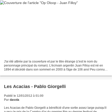
J'ai été attirée par la couverture et par le titre étrange (c'est le nom du
personnage principal du roman). L'écrivain argentin Juan Filloy est né en
1894 et décédé dans son sommeil en 2000 à l'âge de 106 ans! Peu connu
en dans son pays d'origine et encore...
Les Acacias - Pablo Giorgelli
Publié le 12/01/2012 à 01:00
Par
dasola
Les Acacias de Pablo Giorgelli a bénéficié d'une sortie assez large puisqu'il
a reçu le prix de la Caméra d'or du premier film au dernier festival de