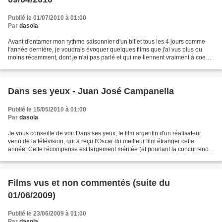
Publié le 01/07/2010 à 01:00
Par
dasola
Avant d'entamer mon rythme saisonnier d'un billet tous les 4 jours comme
l'année dernière, je voudrais évoquer quelques films que j'ai vus plus ou
moins récemment, dont je n'ai pas parlé et qui me tiennent vraiment à coeur.
Les secrets est un beau film...
Dans ses yeux - Juan José Campanella
Publié le 15/05/2010 à 01:00
Par
dasola
Je vous conseille de voir Dans ses yeux, le film argentin d'un réalisateur
venu de la télévision, qui a reçu l'Oscar du meilleur film étranger cette
année. Cette récompense est largement méritée (et pourtant la concurrence
était rude avec Le Ruban blanc...
Films vus et non commentés (suite du
01/06/2009)
Publié le 23/06/2009 à 01:00
Par
dasola