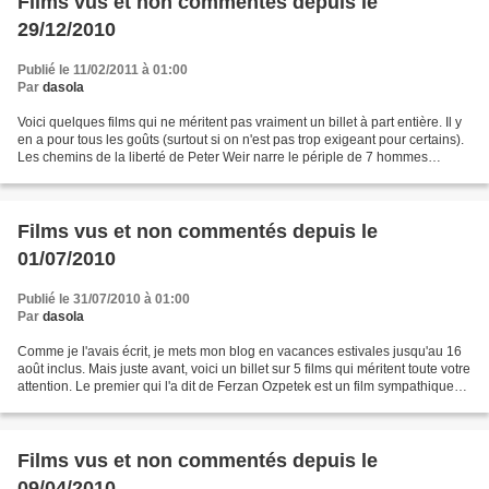
Films vus et non commentés depuis le
29/12/2010
Publié le 11/02/2011 à 01:00
Par
dasola
Voici quelques films qui ne méritent pas vraiment un billet à part entière. Il y
en a pour tous les goûts (surtout si on n'est pas trop exigeant pour certains).
Les chemins de la liberté de Peter Weir narre le périple de 7 hommes
évadés d'un camp de Sibérie...
Films vus et non commentés depuis le
01/07/2010
Publié le 31/07/2010 à 01:00
Par
dasola
Comme je l'avais écrit, je mets mon blog en vacances estivales jusqu'au 16
août inclus. Mais juste avant, voici un billet sur 5 films qui méritent toute votre
attention. Le premier qui l'a dit de Ferzan Ozpetek est un film sympathique
avec beaucoup de...
Films vus et non commentés depuis le
09/04/2010