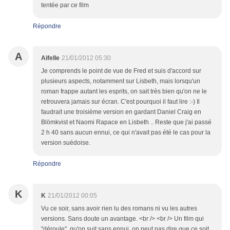
tentée par ce film
Répondre
A
Aifelle
21/01/2012 05:30
Je comprends le point de vue de Fred et suis d'accord sur
plusieurs aspects, notamment sur Lisbeth, mais lorsqu'un
roman frappe autant les esprits, on sait très bien qu'on ne le
retrouvera jamais sur écran. C'est pourquoi il faut lire :-) Il
faudrait une troisième version en gardant Daniel Craig en
Blömkvist et Naomi Rapace en Lisbeth .. Reste que j'ai passé
2 h 40 sans aucun ennui, ce qui n'avait pas été le cas pour la
version suédoise.
Répondre
K
K
21/01/2012 00:05
Vu ce soir, sans avoir rien lu des romans ni vu les autres
versions. Sans doute un avantage. <br /> <br /> Un film qui
"déroule", qu'on suit sans ennui, on peut pas dire que ce soit