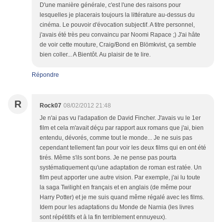
D'une manière générale, c'est l'une des raisons pour
lesquelles je placerais toujours la littérature au-dessus du
cinéma. Le pouvoir d'évocation subjectif. A titre personnel,
j'avais été très peu convaincu par Noomi Rapace ;) J'ai hâte
de voir cette mouture, Craig/Bond en Blömkvist, ça semble
bien coller... A Bientôt. Au plaisir de te lire.
Répondre
R
Rock07
08/02/2012 21:48
Je n'ai pas vu l'adapation de David Fincher. J'avais vu le 1er
film et cela m'avait déçu par rapport aux romans que j'ai, bien
entendu, dévorés, comme tout le monde... Je ne suis pas
cependant tellement fan pour voir les deux films qui en ont été
tirés. Même s'ils sont bons. Je ne pense pas pourta
systématiquement qu'une adaptation de roman est ratée. Un
film peut apporter une autre vision. Par exemple, j'ai lu toute
la saga Twilight en français et en anglais (de même pour
Harry Potter) et je me suis quand même régalé avec les films.
Idem pour les adaptations du Monde de Narnia (les livres
sont répétitifs et à la fin terriblement ennuyeux).