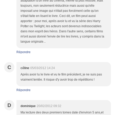
adaptation d'un livre au cinéma, même la plus réussie, était
toujours, non seulement réductrice mais aussi qu'elle
imposait une image qui n'était pas forcément celle qu'on
s'était faite en lisant le livre. Ceci dit, un film peut aussi
apporter : pour moi, après avoir lu et vu la série des Harry
Potter ou Twilight, les acteurs sont devenus indissociables
dans mon esprit des héros. Dans l'autre sens, certains films
m'ont aussi donné l'envie de lire les livres, y compris dans la
langue originale...
Répondre
C
céline
05/03/2012 14:24
Après avoir lu le livre et vu le film précédent, je ne suis pas
vraiment tentée. Il risque d'y avoir trop de répétitions !
Répondre
D
dominique
20/02/2012 09:32
Ma lecture des deux premiers tomes date d'environ 5 ans,et