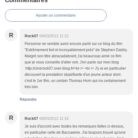
Commentaires
Ajouter un commentaire
R
Rock07
06/03/2012 11:22
Personne ne semble avoir encore parlé sur ce blog du film
"Extrêmement fort et incroyablement près" de Stephen Daldry.
Malgré son titre abracadabrant, j'ai beaucoup aimé ce film
que je vous conseille d'aller voir. J'en parle sur mon blog
:http://cinerock07.over-blog.fr/<br /> <br /> J'y ai en particulier
découvert la prestation stupéfiante d'un jeune acteur dont
c'est le 1er film, un certain Thomas Horn qui ira certainement
très loin.
Répondre
R
Rock07
06/03/2012 11:16
Je suis d'accord avec toutes les remarques faites ci-dessus,
en particulier celle de Baccawine. J'ai toujours trouvé qu'une