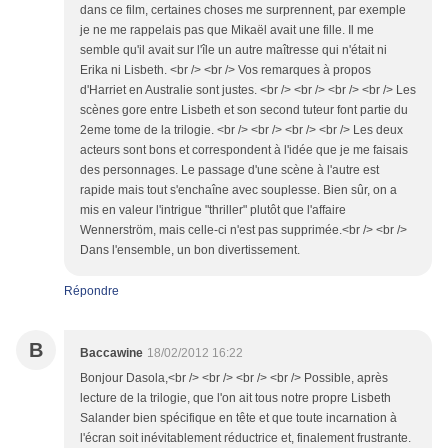
dans ce film, certaines choses me surprennent, par exemple
je ne me rappelais pas que Mikaël avait une fille. Il me
semble qu'il avait sur l'île un autre maîtresse qui n'était ni
Erika ni Lisbeth. <br /> <br /> Vos remarques à propos
d'Harriet en Australie sont justes. <br /> <br /> <br /> <br /> Les
scènes gore entre Lisbeth et son second tuteur font partie du
2eme tome de la trilogie. <br /> <br /> <br /> <br /> Les deux
acteurs sont bons et correspondent à l'idée que je me faisais
des personnages. Le passage d'une scène à l'autre est
rapide mais tout s'enchaîne avec souplesse. Bien sûr, on a
mis en valeur l'intrigue "thriller" plutôt que l'affaire
Wennerström, mais celle-ci n'est pas supprimée.<br /> <br />
Dans l'ensemble, un bon divertissement.
Répondre
B
Baccawine
18/02/2012 16:22
Bonjour Dasola,<br /> <br /> <br /> <br /> Possible, après
lecture de la trilogie, que l'on ait tous notre propre Lisbeth
Salander bien spécifique en tête et que toute incarnation à
l'écran soit inévitablement réductrice et, finalement frustrante.