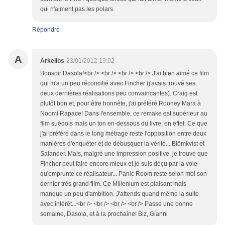
qui n'aiment pas les polars.
Répondre
A
Arkelios
23/01/2012 19:02
Bonsoir Dasola!<br /> <br /> <br /> <br /> J'ai bien aimé ce film
qui m'a un peu réconcilié avec Fincher (j'avais trouvé ses
deux dernières réalisations peu convaincantes). Craig est
plutôt bon et, pour être honnête, j'ai préféré Rooney Mara à
Noomi Rapace! Dans l'ensemble, ce remake est supérieur au
film suédois mais un ton en-dessous du livre, en effet. Ce que
j'ai préféré dans le long métrage reste l'opposition entre deux
manières d'enquêter et de débusquer la vérité... Blömkvist et
Salander. Mais, malgré une impression positive, je trouve que
Fincher peut faire encore mieux et je suis déçu par la voie
qu'emprunte ce réalisateur... Panic Room reste selon moi son
dernier très grand film. Ce Millenium est plaisant mais
manque un peu d'ambition. J'attends quand même la suite
avec intérêt...<br /> <br /> <br /> <br /> Passe une bonne
semaine, Dasola, et à la prochaine! Biz, Gianni