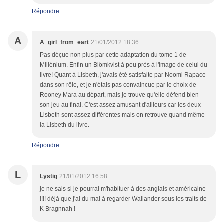
Répondre
A
A_girl_from_eart
21/01/2012 18:36
Pas déçue non plus par cette adaptation du tome 1 de
Millénium. Enfin un Blömkvist à peu près à l'image de celui du
livre! Quant à Lisbeth, j'avais été satisfaite par Noomi Rapace
dans son rôle, et je n'étais pas convaincue par le choix de
Rooney Mara au départ, mais je trouve qu'elle défend bien
son jeu au final. C'est assez amusant d'ailleurs car les deux
Lisbeth sont assez différentes mais on retrouve quand même
la Lisbeth du livre.
Répondre
L
Lystig
21/01/2012 16:58
je ne sais si je pourrai m'habituer à des anglais et américaine
!!!! déjà que j'ai du mal à regarder Wallander sous les traits de
K Bragnnah !