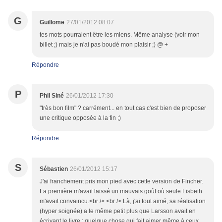
G
Guillome
27/01/2012 08:07
tes mots pourraient être les miens. Même analyse (voir mon
billet ;) mais je n'ai pas boudé mon plaisir ;) @ +
Répondre
P
Phil Siné
26/01/2012 17:30
"très bon film" ? carrément... en tout cas c'est bien de proposer
une critique opposée à la fin ;)
Répondre
S
Sébastien
26/01/2012 15:17
J'ai franchement pris mon pied avec cette version de Fincher.
La première m'avait laissé un mauvais goût où seule Lisbeth
m'avait convaincu.<br /> <br /> Là, j'ai tout aimé, sa réalisation
(hyper soignée) a le même petit plus que Larsson avait en
écrivant le livre : quelque chose qui fait aimer même à ceux