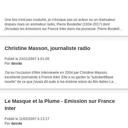
Une fois n'est pas coutume, je n'évoque pas un acteur ou un réalisateur
disparu mais un animateur radio, Pierre Bouteiller (1934-2017) dont
j'écoutais les émissions sur France Inter dans ma jeunesse. Pierre Bouteiller
et sa voix m'ont enchantée dans les...
Christine Masson, journaliste radio
Publié le 23/11/2007 à 01:00
Par
dasola
J'ai eu l'occasion d'être interviewée en 2004 par Christine Masson,
excellente journaliste à France Inter. Elle a su garder la "substantifique
moelle" de ce que j'avais dit suite à ma énième vision du film italien La
Meglio Giovientù (Nos meilleures années)...
Le Masque et la Plume - Emission sur France
Inter
Publié le 11/02/2007 à 13:17
Par
dasola