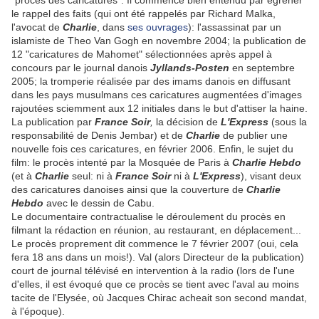
"procès des caricatures". Il commence bien entendu par égrener
le rappel des faits (qui ont été rappelés par Richard Malka,
l'avocat de
Charlie
, dans
ses ouvrages
): l'assassinat par un
islamiste de Theo Van Gogh en novembre 2004; la publication de
12 "caricatures de Mahomet" sélectionnées après appel à
concours par le journal danois
Jyllands-Posten
en septembre
2005; la tromperie réalisée par des imams danois en diffusant
dans les pays musulmans ces caricatures augmentées d'images
rajoutées sciemment aux 12 initiales dans le but d'attiser la haine.
La publication par
France Soir
,
la décision de
L'Express
(sous la
responsabilité de Denis Jembar) et de
Charlie
de publier une
nouvelle fois ces caricatures, en février 2006​. Enfin, le sujet du
film: le procès intenté par la Mosquée de Paris à
Charlie Hebdo
(et à
Charlie
seul: ni à
France Soir
ni à
L'Express
), visant deux
des caricatures danoises ainsi que la couverture de
Charlie
Hebdo
avec le dessin de Cabu.
Le documentaire contractualise le déroulement du procès en
filmant la rédaction en réunion, au restaurant, en déplacement...
Le procès proprement dit commence le 7 février 2007 (oui, cela
fera 18 ans dans un mois!). Val (alors Directeur de la publication)
court de journal télévisé en intervention à la radio (lors de l'une
d'elles, il est évoqué que ce procès se tient avec l'aval au moins
tacite de l'Elysée, où Jacques Chirac acheait son second mandat,
à l'époque).