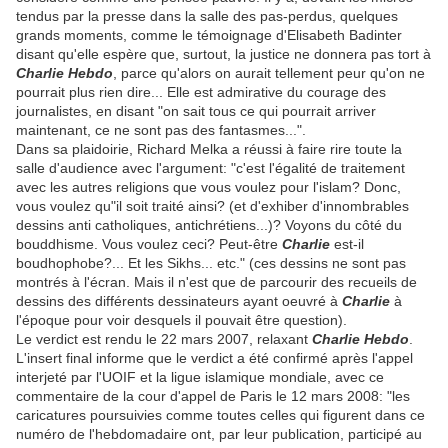
tendus par la presse dans la salle des pas-perdus, quelques
grands moments, comme le témoignage d'Elisabeth Badinter
disant qu'elle espère que, surtout, la justice ne donnera pas tort à
Charlie Hebdo
, parce qu'alors on aurait tellement peur qu'on ne
pourrait plus rien dire... Elle est admirative du courage des
journalistes, en disant "on sait tous ce qui pourrait arriver
maintenant, ce ne sont pas des fantasmes...".
Dans sa plaidoirie, Richard Melka a réussi à faire rire toute la
salle d'audience avec l'argument: "c'est l'égalité de traitement
avec les autres religions que vous voulez pour l'islam? Donc,
vous voulez qu"il soit traité ainsi? (et d'exhiber d'innombrables
dessins anti catholiques, antichrétiens...)? Voyons du côté du
bouddhisme. Vous voulez ceci? Peut-être
Charlie
est-il
boudhophobe?... Et les Sikhs... etc." (ces dessins ne sont pas
montrés à l'écran. Mais il n'est que de parcourir des recueils de
dessins des différents dessinateurs ayant oeuvré à
Charlie
à
l'époque pour voir desquels il pouvait être question).
Le verdict est rendu le 22 mars 2007, relaxant
Charlie Hebdo
.
L'insert final informe que le verdict a été confirmé après l'appel
interjeté par l'UOIF et la ligue islamique mondiale, avec ce
commentaire de la cour d'appel de Paris le 12 mars 2008: "les
caricatures poursuivies comme toutes celles qui figurent dans ce
numéro de l'hebdomadaire ont, par leur publication, participé au