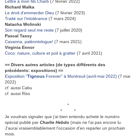
Lettre à mon fils Charb
(7 février 2022)
Richard Malka
Le droit d’emmerder Dieu
(7 février 2023)
Traité sur l'intolérance
(7 mars 2024)
Natacha Wolinski
Son regard seul me reste
(7 juillet 2020)
Pascal Tassy
Cavanna, paléontologue!
(7 mars 2021)
Virginia Ennor
Coco: nature, culture et poil à gratter
(7 avril 2021)
== Divers autres articles (de types différents des
précédents: expositions) ==
Exposition "
Tignous
Forever" à Montreuil (avril-mai 2022)
(7 mai
2022)
cf.
aussi Cabu
cf.
aussi Riss
*
* *
Je voudrais signaler que j'ai bien entendu acheté le numéro
spécial publié par
Charlie Hebdo
(mais ne l'ai pas encore lu.
J'aurai vraisemblablement l'occasion d'en reparler un prochain
mois.