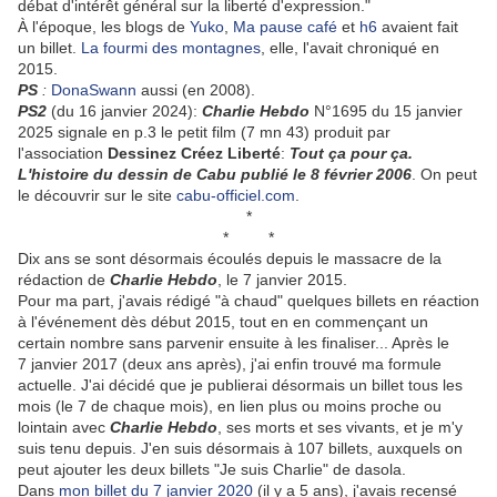
débat d'intérêt général sur la liberté d'expression."
À l'époque, les blogs de
Yuko
,
Ma pause café
et
h6
avaient fait
un billet.
La fourmi des montagnes
, elle, l'avait chroniqué en
2015.
PS
:
DonaSwann
aussi (en 2008).
PS2
(du 16 janvier 2024):
Charlie Hebdo
N°1695 du 15 janvier
2025 signale en p.3 le petit film (7 mn 43) produit par
l'association
Dessinez Créez Liberté
:
Tout ça pour ça.
L'histoire du dessin de Cabu publié le 8 février 2006
. On peut
le découvrir sur le site
cabu-officiel.com
.
*
* *
Dix ans se sont désormais écoulés depuis le massacre de la
rédaction de
Charlie Hebdo
, le 7 janvier 2015.
Pour ma part, j'avais rédigé "à chaud" quelques billets en réaction
à l'événement dès début 2015, tout en en commençant un
certain nombre sans parvenir ensuite à les finaliser... Après le
7 janvier 2017 (deux ans après), j'ai enfin trouvé ma formule
actuelle. J'ai décidé que je publierai désormais un billet tous les
mois (le 7 de chaque mois), en lien plus ou moins proche ou
lointain avec
Charlie Hebdo
, ses morts et ses vivants, et je m'y
suis tenu depuis. J'en suis désormais à 107 billets, auxquels on
peut ajouter les deux billets "Je suis Charlie" de dasola.
Dans
mon billet du 7 janvier 2020
(il y a 5 ans), j'avais recensé