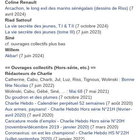
Coline Renault
Arcachon, le long exil des marins sénégalais (dessins de Riss)
(7
avril 2024)
Riad Sattouf
La vie secrète des jeunes, T.I & T.II
(7 octobre 2024)
La vie secrète des jeunes (tome III)
(7 juin 2023)
Siné
cf.
ouvrages collectifs plus bas
Willem
Akbar!
(7 juin 2024)
== Ouvrages collectifs (Hors-série, etc.) ==
Rédacteurs de
Charlie
Catherine, Cabu, Charb, Jul, Luz, Riss, Tignous, Wolinski :
Bonne
fête Nicolas
(7 juin 2022)
Wolinski, Cabu, Gébé, Siné, ... :
Mai 68
(7 mai 2021)
Du goudron et des plumes
(7 octobre 2021)
Charlie Hebdo - Calendrier perpétuel 52 semaines
(7 août 2020)
Aux armes, paysans! - Charlie Hebdo Hors série N°21H (février-
avril 2020)
(7 avril 2020)
Caricature mode d'emploi - Charlie Hebdo Hors série N°20H
(novembre/décembre 2019 - janvier 2020)
(7 mars 2020)
Coronavirus: on est les champions! - Charlie Hebdo HS N°22H
(juillet-septembre 2020)
(7 janvier 2022)