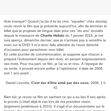
Acte manqué? Quand j'ai
(ta d loi du cine, "squatter" chez dasola)
voulu revoir le film que je présente aujourd'hui, afin de terminer le
billet que je projetais de longue date pour ces "dix ans" écoulés
depuis le massacre de
Charlie Hebdo
du 7 janvier 2015, je me
suis aperçu, dimanche dernier, que je n'arrivais pas à remettre la
main sur le DVD! Il m'a donc fallu attendre de l'avoir déniché
d'occasion pour parachever mon billet.
En cette journée de commémoration, je suppose que chacun a
préparé l'événement depuis des mois, en pesant soigneusement
ses mots. Pour ma part, ce film, je l'ai vu et revu. À l'époque de
sa sortie, il pouvait encore prêter à l'optimisme: il date de 2008,
soit 7 ans avant...
Daniel Leconte,
C'est dur d'être aimé par des cons
, 2008, 1 h
42
Bien sûr, je revois ce film en sachant ce qui a eu lieu 8 ans après
le procès (c'était déjà le cas lors de ma première vision,
largement postérieure à 2015). Il s'agit d'un documentaire sur le