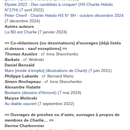
Elysée 2022 - Des candidats à croquer! (HS Charlie Hebdo
N°27H)
(7 avril 2022)
Peter Cherif - Charlie Hebdo HS N° 8H - octobre décembre 2024
(7 décembre 2024)
Autres auteurs
La BD est Charlie
(7 janvier 2024)
== Co-rédacteurs (ou dessinateurs) d'ouvrages [déjà listés
ci-dessus - sauf exceptions] ==
Thomas Azuélos
:
cf.
Inna Shevchenko
Barkats
:
cf.
Wolinski
Daniel Bensaïd
Marx [mode d'emploi]
(illustrations de Charb)
(7 juin 2021)
Philippe Labarde
:
cf.
Bernard Maris
Simon Rochepeau
:
cf
. Inna Shevchenko
Alexandre Vialatte
Bestiaire (dessins d'Honoré)
(7 mai 2024)
Maryse Wolinski
Au diable vauvert
(7 septembre 2022)
== Ouvrages de proches ou d’amis, ouvrages à propos de
membres de
Charlie
… ==
Denise Charbonnier