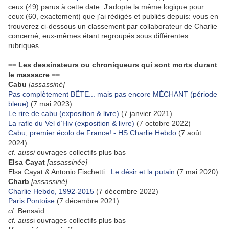
ceux (49) parus à cette date. J'adopte la même logique pour
ceux (60, exactement) que j'ai rédigés et publiés depuis: vous en
trouverez ci-dessous un classement par collaborateur de Charlie
concerné, eux-mêmes étant regroupés sous différentes
rubriques.
== Les dessinateurs ou chroniqueurs qui sont morts durant
le massacre ==
Cabu
[assassiné]
Pas complètement BÊTE... mais pas encore MÉCHANT (période
bleue)
(7 mai 2023)
Le rire de cabu (exposition & livre)
(7 janvier 2021)
La rafle du Vel d’Hiv (exposition & livre)
(7 octobre 2022)
Cabu, premier écolo de France! - HS Charlie Hebdo
(7 août
2024)
cf
.
aussi
ouvrages collectifs plus bas
Elsa Cayat
[assassinée]
Elsa Cayat & Antonio Fischetti :
Le désir et la putain
(7 mai 2020)
Charb
[assassiné]
Charlie Hebdo, 1992-2015
(7 décembre 2022)
Paris Pontoise
(7 décembre 2021)
cf.
Bensaïd
cf. auss
i ouvrages collectifs plus bas