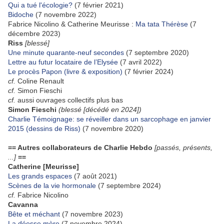
Qui a tué l'écologie?
(7 février 2021)
Bidoche
(7 novembre 2022)
Fabrice Nicolino & Catherine Meurisse :
Ma tata Thérèse
(7
décembre 2023)
Riss
[blessé]
Une minute quarante-neuf secondes
(7 septembre 2020)
Lettre au futur locataire de l’Elysée
(7 avril 2022)
Le procès Papon (livre & exposition)
(7 février 2024)
cf.
Coline Renault
cf.
Simon Fieschi
cf.
aussi ouvrages collectifs plus bas
Simon Fieschi
(blessé [décédé en 2024])
Charlie Témoignage: se réveiller dans un sarcophage en janvier
2015 (dessins de Riss)
(7 novembre 2020)
== Autres collaborateurs de Charlie Hebdo
[passés, présents,
...]
==
Catherine [Meurisse]
Les grands espaces
(7 août 2021)
Scènes de la vie hormonale
(7 septembre 2024)
cf.
Fabrice Nicolino
Cavanna
Bête et méchant
(7 novembre 2023)
La déesse mère
(7 novembre 2024)