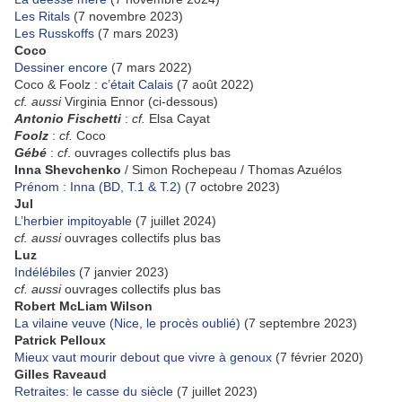
Les Ritals
(7 novembre 2023)
Les Russkoffs
(7 mars 2023)
Coco
Dessiner encore
(7 mars 2022)
Coco & Foolz :
c’était Calais
(7 août 2022)
cf. aussi
Virginia Ennor (ci-dessous)
Antonio Fischetti
:
cf.
Elsa Cayat
Foolz
:
cf.
Coco
Gébé
:
cf
. ouvrages collectifs plus bas
Inna Shevchenko
/ Simon Rochepeau / Thomas Azuélos
Prénom : Inna (BD, T.1 & T.2)
(7 octobre 2023)
Jul
L’herbier impitoyable
(7 juillet 2024)
cf. aussi
ouvrages collectifs plus bas
Luz
Indélébiles
(7 janvier 2023)
cf. aussi
ouvrages collectifs plus bas
Robert McLiam Wilson
La vilaine veuve (Nice, le procès oublié)
(7 septembre 2023)
Patrick Pelloux
Mieux vaut mourir debout que vivre à genoux
(7 février 2020)
Gilles Raveaud
Retraites: le casse du siècle
(7 juillet 2023)