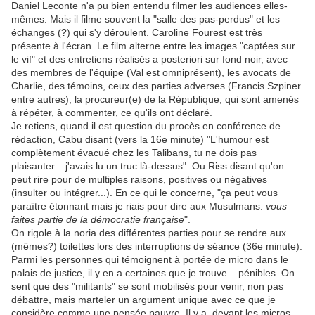
Daniel Leconte n'a pu bien entendu filmer les audiences elles-
mêmes. Mais il filme souvent la "salle des pas-perdus" et les
échanges (?) qui s'y déroulent. Caroline Fourest est très
présente à l'écran. Le film alterne entre les images "captées sur
le vif" et des entretiens réalisés a posteriori sur fond noir, avec
des membres de l'équipe (Val est omniprésent), les avocats de
Charlie, des témoins, ceux des parties adverses (Francis Szpiner
entre autres), la procureur(e) de la République, qui sont amenés
à répéter, à commenter, ce qu'ils ont déclaré.
Je retiens, quand il est question du procès en conférence de
rédaction, Cabu disant (vers la 16e minute) "L'humour est
complètement évacué chez les Talibans, tu ne dois pas
plaisanter... j'avais lu un truc là-dessus". Ou Riss disant qu'on
peut rire pour de multiples raisons, positives ou négatives
(insulter ou intégrer...). En ce qui le concerne, "ça peut vous
paraître étonnant mais je riais pour dire aux Musulmans:
vous
faites partie de la démocratie française
".
On rigole à la noria des différentes parties pour se rendre aux
(mêmes?) toilettes lors des interruptions de séance (36e minute).
Parmi les personnes qui témoignent à portée de micro dans le
palais de justice, il y en a certaines que je trouve... pénibles. On
sent que des "militants" se sont mobilisés pour venir, non pas
débattre, mais marteler un argument unique avec ce que je
considère comme une pensée pauvre. Il y a, devant les micros