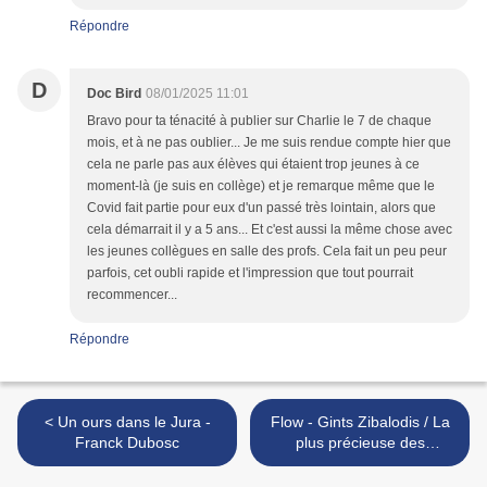
Répondre
D
Doc Bird
08/01/2025 11:01
Bravo pour ta ténacité à publier sur Charlie le 7 de chaque
mois, et à ne pas oublier... Je me suis rendue compte hier que
cela ne parle pas aux élèves qui étaient trop jeunes à ce
moment-là (je suis en collège) et je remarque même que le
Covid fait partie pour eux d'un passé très lointain, alors que
cela démarrait il y a 5 ans... Et c'est aussi la même chose avec
les jeunes collègues en salle des profs. Cela fait un peu peur
parfois, cet oubli rapide et l'impression que tout pourrait
recommencer...
Répondre
< Un ours dans le Jura -
Flow - Gints Zibalodis / La
Franck Dubosc
plus précieuse des
marchandises - Michel
Hazanavicius >