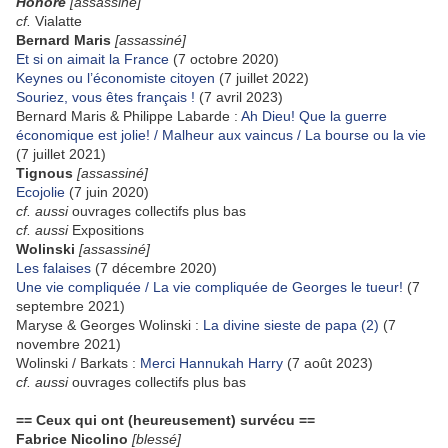
Honoré
[assassiné]
cf.
Vialatte
Bernard Maris
[assassiné]
Et si on aimait la France
(7 octobre 2020)
Keynes ou l’économiste citoyen
(7 juillet 2022)
Souriez, vous êtes français !
(7 avril 2023)
Bernard Maris & Philippe Labarde :
Ah Dieu! Que la guerre
économique est jolie! / Malheur aux vaincus / La bourse ou la vie
(7 juillet 2021)
Tignous
[assassiné]
Ecojolie
(7 juin 2020)
cf. aussi
ouvrages collectifs plus bas
cf. aussi
Expositions
Wolinski
[assassiné]
Les falaises
(7 décembre 2020)
Une vie compliquée / La vie compliquée de Georges le tueur!
(7
septembre 2021)
Maryse & Georges Wolinski :
La divine sieste de papa (2)
(7
novembre 2021)
Wolinski / Barkats :
Merci Hannukah Harry
(7 août 2023)
cf. aussi
ouvrages collectifs plus bas
== Ceux qui ont (heureusement) survécu ==
Fabrice Nicolino
[blessé]